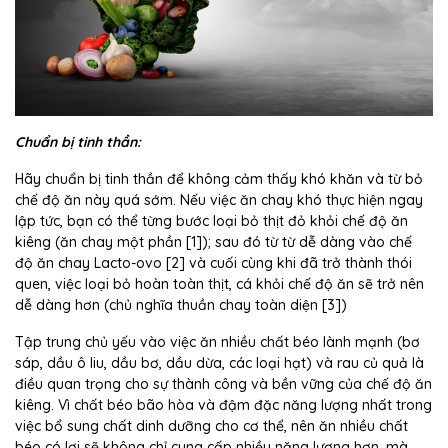
Chuẩn bị tinh thần:
Hãy chuẩn bị tinh thần để không cảm thấy khó khăn và từ bỏ
chế độ ăn này quá sớm. Nếu việc ăn chay khó thực hiện ngay
lập tức, bạn có thể từng bước loại bỏ thịt đỏ khỏi chế độ ăn
kiêng (ăn chay một phần [1]); sau đó từ từ dễ dàng vào chế
độ ăn chay Lacto-ovo [2] và cuối cùng khi đã trở thành thói
quen, việc loại bỏ hoàn toàn thịt, cá khỏi chế độ ăn sẽ trở nên
dễ dàng hơn (chủ nghĩa thuần chay toàn diện [3])
Tập trung chủ yếu vào việc ăn nhiều chất béo lành mạnh (bơ
sáp, dầu ô liu, dầu bơ, dầu dừa, các loại hạt) và rau củ quả là
điều quan trọng cho sự thành công và bền vững của chế độ ăn
kiêng. Vì chất béo bão hòa và đậm đặc năng lượng nhất trong
việc bổ sung chất dinh dưỡng cho cơ thể, nên ăn nhiều chất
béo có lợi sẽ không chỉ cung cấp nhiều năng lượng hơn, mà