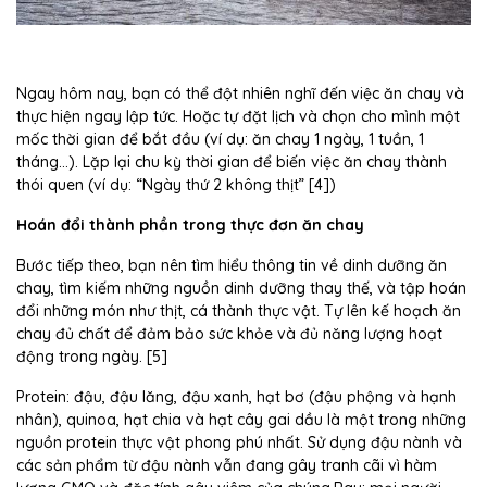
Ngay hôm nay, bạn có thể đột nhiên nghĩ đến việc ăn chay và
thực hiện ngay lập tức. Hoặc tự đặt lịch và chọn cho mình một
mốc thời gian để bắt đầu (ví dụ: ăn chay 1 ngày, 1 tuần, 1
tháng…). Lặp lại chu kỳ thời gian để biến việc ăn chay thành
thói quen (ví dụ: “Ngày thứ 2 không thịt” [4])
Hoán đổi thành phần trong thực đơn ăn chay
Bước tiếp theo, bạn nên tìm hiểu thông tin về dinh dưỡng ăn
chay, tìm kiếm những nguồn dinh dưỡng thay thế, và tập hoán
đổi những món như thịt, cá thành thực vật. Tự lên kế hoạch ăn
chay đủ chất để đảm bảo sức khỏe và đủ năng lượng hoạt
động trong ngày. [5]
Protein: đậu, đậu lăng, đậu xanh, hạt bơ (đậu phộng và hạnh
nhân), quinoa, hạt chia và hạt cây gai dầu là một trong những
nguồn protein thực vật phong phú nhất. Sử dụng đậu nành và
các sản phẩm từ đậu nành vẫn đang gây tranh cãi vì hàm