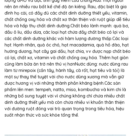
lượng GMO và đặc tính gây viêm của chúng.Rau: mọi người
nên ăn nhiều rau bất kể chế độ ăn kiêng. Rau, đặc biệt là gia
đình họ cải, có đầy đủ các chất dinh dưỡng thiết yếu, vitamin,
chất chống oxy hóa và chất xơ thân thiện với ruột giúp dễ tiêu
hóa và hấp thụ chất dinh dưỡng.Chất béo lành mạnh: quả bơ,
dầu ô liu, dầu dừa, các loại hạt chứa đầy chất béo có lợi và
các chất dinh dưỡng khác với hàm lượng đường thấp.Các loại
hạt: Hạnh nhân, quả óc chó, hạt macadamia, quả hồ đào, hạt
hướng dương, hạt cây gai dầu, hạt chia, vv được nạp chất béo
có lợi, chất xơ, vitamin và chất chống oxy hóa. Thêm hạt giòn
cũng làm bữa ăn trở nên thú vị hơnNước dùng: nước dùng rau
làm từ mirepoix (cần tây, hành tây, cà rốt, hạt tiêu và tỏi) là
một sự thay thế tuyệt vời cho nước dùng xương mà vẫn giữ
được hương vị với những thành phần kháng bệnh.Các sản
phẩm lên men: tempeh, natto, miso, kombucha và kim chi là
những bổ sung tuyệt vời vì chúng không chỉ chứa nhiều chất
dinh dưỡng thiết yếu mà còn chứa nhiều vi khuẩn thân thiện
với đường ruột đóng vai trò quan trọng trong tiêu hóa, hiệu
suất nhận thức và sức khỏe tổng thể.