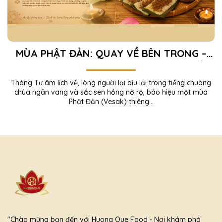
MÙA PHẬT ĐẢN: QUAY VỀ BÊN TRONG –
TÌM AN YÊN TRONG TỪNG KHOẢNH KHẮC
Tháng Tư âm lịch về, lòng người lại dịu lại trong tiếng chuông
chùa ngân vang và sắc sen hồng nở rộ, báo hiệu một mùa
Phật Đản (Vesak) thiêng...
"Chào mừng bạn đến với Huong Que Food - Nơi khám phá