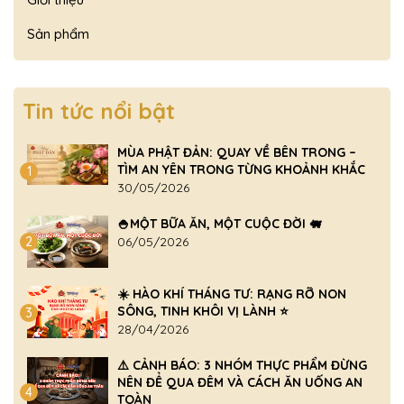
Sản phẩm
Tin tức nổi bật
MÙA PHẬT ĐẢN: QUAY VỀ BÊN TRONG –
TÌM AN YÊN TRONG TỪNG KHOẢNH KHẮC
1
30/05/2026
🍚MỘT BỮA ĂN, MỘT CUỘC ĐỜI 🐖
2
06/05/2026
☀️ HÀO KHÍ THÁNG TƯ: RẠNG RỠ NON
SÔNG, TINH KHÔI VỊ LÀNH ⭐
3
28/04/2026
⚠️ CẢNH BÁO: 3 NHÓM THỰC PHẨM ĐỪNG
NÊN ĐỂ QUA ĐÊM VÀ CÁCH ĂN UỐNG AN
4
TOÀN