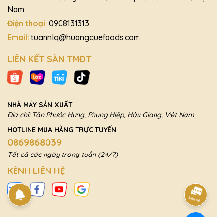
Nam
Điện thoại:
0908131313
Email:
tuannlq@huongquefoods.com
LIÊN KẾT SÀN TMĐT
NHÀ MÁY SẢN XUẤT
Địa chỉ: Tân Phước Hưng, Phụng Hiệp, Hậu Giang, Việt Nam
HOTLINE MUA HÀNG TRỰC TUYẾN
0869868039
Tất cả các ngày trong tuần (24/7)
KÊNH LIÊN HỆ