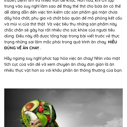
insulin, bệnh tim và nhiều vấn đề khác. Hơn nữa, khi chỉ tập
trung vào suy nghĩ làm sao để thay thế thịt cho bữa ăn có thể
dễ dàng dẫn đến việc tìm kiếm các sản phẩm giả mặn chứa
đầy hóa chất, phụ gia và chất bảo quản để mô phỏng kết cấu
và mùi vị của thịt thật. Và việc tiêu thụ những sản phẩm này
chắc chắn sẽ gây hại rất nhiều cho sức khỏe của người tiêu
dùng. Điều này đã được tổng hợp trong bài viết trước về thực
trạng những sai lầm mắc phải trong quá trình ăn chay:
HIỂU
ĐÚNG VỀ ĂN CHAY
.
Hãy ngừng suy nghĩ phức tạp hóa việc ăn chay! Nhìn vào mặt
tích cực của vấn đề và xem chuyện ăn chay đơn giản là ăn
nhiều thực vật hơn so với khẩu phần ăn thông thường của bạn.