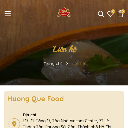
0
0
Liên hệ
Trang chủ
Liên hệ
Huong Que Food
Địa chỉ
L17- 11, Tầng 17, Tòa Nhà Vincom Center, 72 Lê
Thánh Tôn, Phường Sài Gòn, Thành phố Hồ Chí