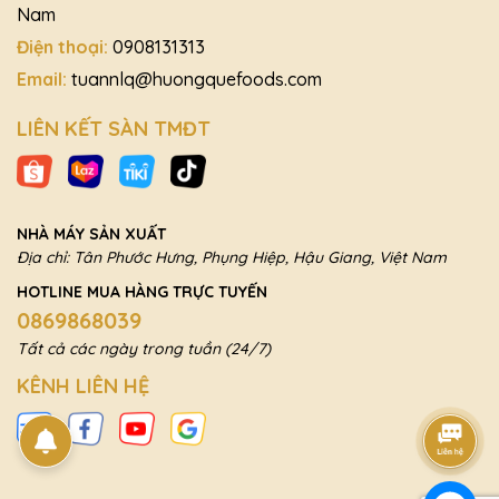
Nam
Điện thoại:
0908131313
Email:
tuannlq@huongquefoods.com
LIÊN KẾT SÀN TMĐT
NHÀ MÁY SẢN XUẤT
Địa chỉ: Tân Phước Hưng, Phụng Hiệp, Hậu Giang, Việt Nam
HOTLINE MUA HÀNG TRỰC TUYẾN
0869868039
Tất cả các ngày trong tuần (24/7)
KÊNH LIÊN HỆ