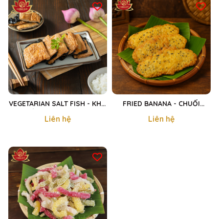
VEGETARIAN SALT FISH - KHÔ
FRIED BANANA - CHUỐI
CÁ MẶN CHAY 200g
CHIÊN MÈ 360g
Liên hệ
Liên hệ