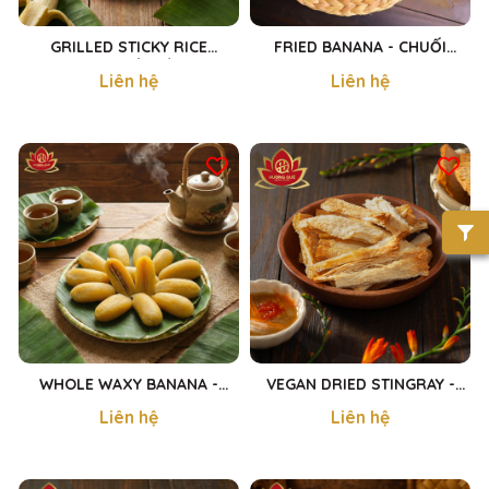
GRILLED STICKY RICE
FRIED BANANA - CHUỐI
BANANA - CHUỐI NẾP NƯỚNG
CHIÊN 350G
Liên hệ
Liên hệ
440G
WHOLE WAXY BANANA -
VEGAN DRIED STINGRAY -
CHUỐI SÁP 1400G
KHÔ CÁ ĐUỐI CHAY 300g
Liên hệ
Liên hệ