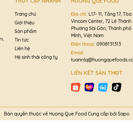
TRUY CẬP NHANH
HUONG QUE FOOD
Trang chủ
Địa chỉ:
L17- 11, Tầng 17, Tò
Vincom Center, 72 Lê Thánh
Giới thiệu
Phường Sài Gòn, Thành phố 
Sản phẩm
Minh, Việt Nam
m,
Tin tức
Điện thoại:
0908131313
Liên hệ
Email:
Hệ sinh thái công ty
tuannlq@huongquefoods.c
LIÊN KẾT SÀN TMĐT
Bản quyền thuộc về Huong Que Food
Cung cấp bởi
Sapo