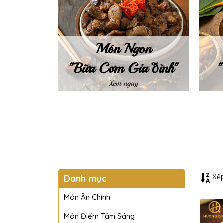
Món Ngon
"Bữa Cơm Gia đình"
Xem ngay
Xếp
Danh mục
Món Ăn Chính
Món Điểm Tâm Sáng