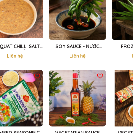
QUAT CHILLI SALT
SOY SAUCE - NƯỚC
FROZ
E - MUỐI TẮC 200g
TƯƠNG ĐẬU NÀNH
LEAVES
Liên hệ
Liên hệ
500ml
ĐÔ
WEED SEASONING
VEGETARIAN SAUCE
VEGET