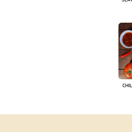
PO
R
CHI