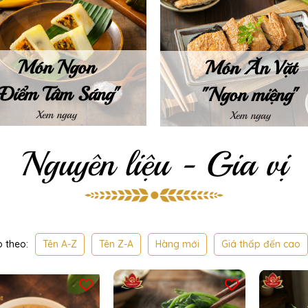
Món Ngon
Món Ăn Vặt
"Điểm Tâm Sáng"
"Ngon miệng"
Xem ngay
Xem ngay
Nguyên liệu - Gia vị
Tên A-Z
Tên Z-A
Hàng mới
Giá thấp đến cao
 theo: