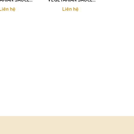
FROM CASHEW
MADE FROM
Liên hệ
Liên hệ
 NƯỚC MẮM TRÁI
MUSHROOMS - NƯỚC
ỀU 500ML
MẮM NẤM ĐÔNG CÔ
500ml