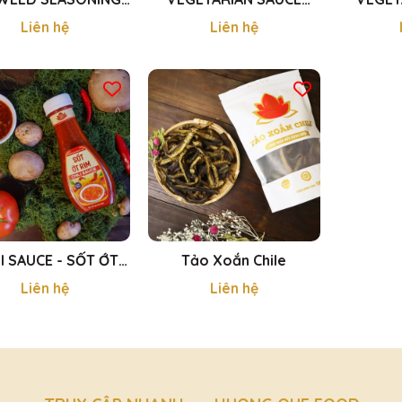
WDER - HẠT NÊM
MADE FROM PINEAPPLE -
MADE 
Liên hệ
Liên hệ
ONG BIỂN 450g
NƯỚC MẮM TRÁI THƠM
FRUIT -
650ml
ĐI
LI SAUCE - SỐT ỚT
Tảo Xoắn Chile
RIM 300g
Liên hệ
Liên hệ