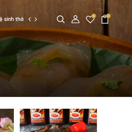
0
0
ệ sinh thái công ty