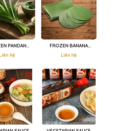
EN PANDAN
FROZEN BANANA
 - LÁ DỨA CẤP
LEAVES - LÁ CHUỐI CẤP
Liên hệ
Liên hệ
NG 200g
ĐÔNG 450g
ARIAN SAUCE
VEGETARIAN SAUCE