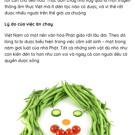
rất cần cho tiêu hóa. Thực đơn chay như vậy quả là một truyền
thống ẩm thực Việt mà ít dân tộc nào có được, và vì thế rất
được nhiều người trên thế giới ưa chuộng.
Lý do của việc ăn chay
Việt Nam có một nền văn hóa Phật giáo rất lâu đời. Theo đó
lòng từ bi được biểu hiện trong việc cấm sát sinh – một trong
năm giới luật của nhà Phật. Tất cả những sinh vật dù nhỏ như
con kiến đến to hơn như con voi và ngay cả con người đều có
quyền được sống.