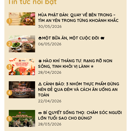
Tin tức nổi bật
MÙA PHẬT ĐẢN: QUAY VỀ BÊN TRONG –
TÌM AN YÊN TRONG TỪNG KHOẢNH KHẮC
1
30/05/2026
🍚MỘT BỮA ĂN, MỘT CUỘC ĐỜI 🐖
2
06/05/2026
☀️ HÀO KHÍ THÁNG TƯ: RẠNG RỠ NON
SÔNG, TINH KHÔI VỊ LÀNH ⭐
3
28/04/2026
⚠️ CẢNH BÁO: 3 NHÓM THỰC PHẨM ĐỪNG
NÊN ĐỂ QUA ĐÊM VÀ CÁCH ĂN UỐNG AN
4
TOÀN
22/04/2026
🥗 BÍ QUYẾT SỐNG THỌ: CHĂM SÓC NGƯỜI
LỚN TUỔI SAO CHO ĐÚNG?
5
28/03/2026