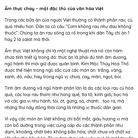
Ẩm thực chay – một đặc thù của văn hóa Việt
Trong các bữa ăn của người Việt thường có thành phần rau, củ,
quả nhiều hơn. Dân ta có câu “Cơm không rau như đau không
thuốc”. Chúng ta ăn rau sống cả rổ trong khi dân Tây chỉ ăn 1
hay 2 lá salat mà thôi.
Ẩm thực Việt không chỉ là một nghệ thuật mà nó còn hàm
chứa tính triết lý trong đó: thức ăn là phải đủ tính âm dương,
ngũ hành thì mới giữ được quân bình. Kim Mộc Thủy Hỏa Thổ
được thể hiện trong ngũ sắc của các món ăn: trắng, vàng,
xanh, đỏ, nâu; hay trong ngũ vị: chua, cay, măn, ngọt, bùi.
Tính âm dương và ngũ hành phần lớn là do các loại rau củ hoa
quả, các loại rau thơm như húng quế, tía tô, kinh giới, bạc hà
và các gia vị như hành, tỏi, ớt, gừng, sả, chanh… tạo ra, mà
những thứ này đồng thời cũng là những vị thuốc dân gian.
Vì vậy các món ăn Việt không chỉ bắt mắt, giàu hương vị mà
còn bổ dưỡng trong việc cung cáp đủ các thành phần như
đạm, khoáng, chất béo không bão hòa, chất chua và chất xơ