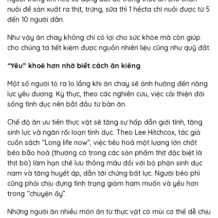
nuôi để sản xuất ra thịt, trứng, sữa thì 1 hécta chỉ nuôi được từ 5
đến 10 người dân.
Như vậy ăn chay không chỉ có lợi cho sức khỏe mà còn giúp
cho chúng ta tiết kiệm được nguồn nhiên liệu cũng như quỹ đất.
“Yêu” khoẻ hơn nhờ biết cách ăn kiêng
Một số người tỏ ra lo lắng khi ăn chay sẽ ảnh hưởng đến năng
lực yêu đương. Kỳ thực, theo các nghiên cứu, việc cải thiện đời
sống tình dục nên bắt đầu từ bàn ăn.
Chế độ ăn ưu tiên thực vật sẽ tăng sự hấp dẫn giới tính, tăng
sinh lực và ngăn rối loạn tình dục. Theo Lee Hitchcox, tác giả
cuốn sách “Long life now”, việc tiêu hoá một lượng lớn chất
béo bão hoà (thường có trong các sản phẩm thịt đặc biệt là
thịt bò) làm hạn chế lưu thông máu đối với bộ phận sinh dục
nam và tăng huyết áp, dẫn tới chứng bất lực. Người béo phì
cũng phải chịu đựng tình trạng giảm ham muốn và yếu hơn
trong “chuyện ấy”.
Những người ăn nhiều món ăn từ thực vật có mùi cơ thể dễ chịu