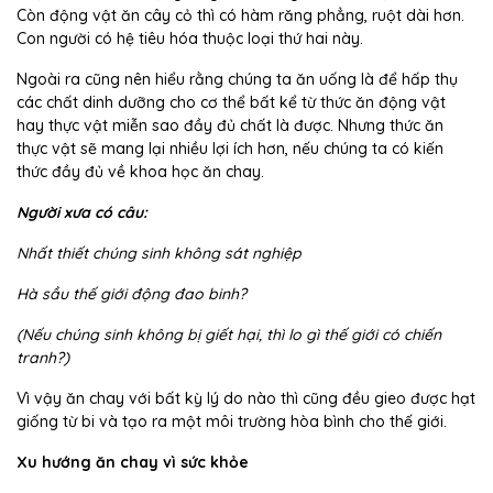
Còn động vật ăn cây cỏ thì có hàm răng phẳng, ruột dài hơn.
Con người có hệ tiêu hóa thuộc loại thứ hai này.
Ngoài ra cũng nên hiểu rằng chúng ta ăn uống là để hấp thụ
các chất dinh dưỡng cho cơ thể bất kể từ thức ăn động vật
hay thực vật miễn sao đầy đủ chất là được. Nhưng thức ăn
thực vật sẽ mang lại nhiều lợi ích hơn, nếu chúng ta có kiến
thức đầy đủ về khoa học ăn chay.
Người xưa có câu:
Nhất thiết chúng sinh không sát nghiệp
Hà sầu thế giới động đao binh?
(Nếu chúng sinh không bị giết hại, thì lo gì thế giới có chiến
tranh?)
Vì vậy ăn chay với bất kỳ lý do nào thì cũng đều gieo được hạt
giống từ bi và tạo ra một môi trường hòa bình cho thế giới.
Xu hướng ăn chay vì sức khỏe