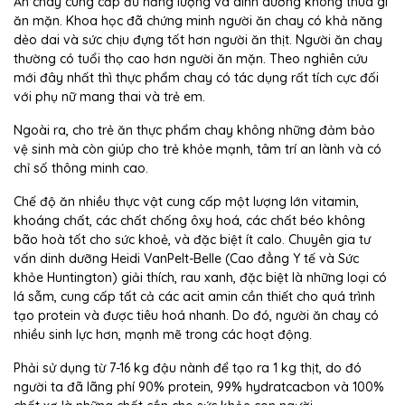
Ăn chay cung cấp đủ năng lượng và dinh dưỡng không thua gì
ăn mặn. Khoa học đã chứng minh người ăn chay có khả năng
dẻo dai và sức chịu đựng tốt hơn người ăn thịt. Người ăn chay
thường có tuổi thọ cao hơn người ăn mặn. Theo nghiên cứu
mới đây nhất thì thực phẩm chay có tác dụng rất tích cực đối
với phụ nữ mang thai và trẻ em.
Ngoài ra, cho trẻ ăn thực phẩm chay không những đảm bảo
vệ sinh mà còn giúp cho trẻ khỏe mạnh, tâm trí an lành và có
chỉ số thông minh cao.
Chế độ ăn nhiều thực vật cung cấp một lượng lớn vitamin,
khoáng chất, các chất chống ôxy hoá, các chất béo không
bão hoà tốt cho sức khoẻ, và đặc biệt ít calo. Chuyên gia tư
vấn dinh dưỡng Heidi VanPelt-Belle (Cao đẳng Y tế và Sức
khỏe Huntington) giải thích, rau xanh, đặc biệt là những loại có
lá sẫm, cung cấp tất cả các acit amin cần thiết cho quá trình
tạo protein và được tiêu hoá nhanh. Do đó, người ăn chay có
nhiều sinh lực hơn, mạnh mẽ trong các hoạt động.
Phải sử dụng từ 7-16 kg đậu nành để tạo ra 1 kg thịt, do đó
người ta đã lãng phí 90% protein, 99% hydratcacbon và 100%