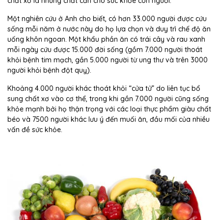
chất xơ là những chất cần cho sức khỏe con người.
Một nghiên cứu ở Anh cho biết, có hơn 33.000 người được cứu
sống mỗi năm ở nước này do họ lựa chọn và duy trì chế độ ăn
uống khôn ngoan. Một khẩu phần ăn có trái cây và rau xanh
mỗi ngày cứu được 15.000 đời sống (gồm 7.000 người thoát
khỏi bệnh tim mạch, gần 5.000 người từ ung thư và trên 3000
người khỏi bệnh đột quỵ).
Khoảng 4.000 người khác thoát khỏi “cửa tử” do liên tục bổ
sung chất xơ vào cơ thể, trong khi gần 7.000 người cũng sống
khỏe mạnh bởi họ thận trọng với các loại thực phẩm giàu chất
béo và 7500 người khác lưu ý đến muối ăn, đầu mối của nhiều
vấn đề sức khỏe.