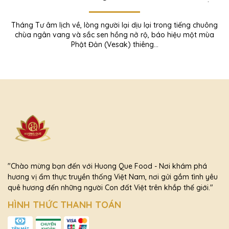
TÌM AN YÊN TRONG TỪNG KHOẢNH KHẮC
Tháng Tư âm lịch về, lòng người lại dịu lại trong tiếng chuông
chùa ngân vang và sắc sen hồng nở rộ, báo hiệu một mùa
Phật Đản (Vesak) thiêng...
"Chào mừng bạn đến với Huong Que Food - Nơi khám phá
hương vị ẩm thực truyền thống Việt Nam, nơi gửi gắm tình yêu
quê hương đến những người Con đất Việt trên khắp thế giới."
HÌNH THỨC THANH TOÁN