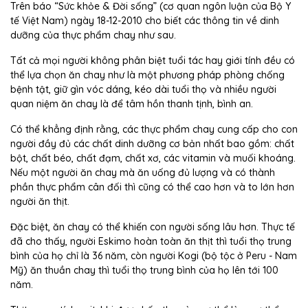
Trên báo “Sức khỏe & Đời sống” (cơ quan ngôn luận của Bộ Y
tế Việt Nam) ngày 18-12-2010 cho biết các thông tin về dinh
dưỡng của thực phẩm chay như sau.
Tất cả mọi người không phân biệt tuổi tác hay giới tính đều có
thể lựa chọn ăn chay như là một phương pháp phòng chống
bệnh tật, giữ gìn vóc dáng, kéo dài tuổi thọ và nhiều người
quan niệm ăn chay là để tâm hồn thanh tịnh, bình an.
Có thể khẳng định rằng, các thực phẩm chay cung cấp cho con
người đầy đủ các chất dinh dưỡng cơ bản nhất bao gồm: chất
bột, chất béo, chất đạm, chất xơ, các vitamin và muối khoáng.
Nếu một người ăn chay mà ăn uống đủ lượng và có thành
phần thực phẩm cân đối thì cũng có thể cao hơn và to lớn hơn
người ăn thịt.
Đặc biệt, ăn chay có thể khiến con người sống lâu hơn. Thực tế
đã cho thấy, người Eskimo hoàn toàn ăn thịt thì tuổi thọ trung
bình của họ chỉ là 36 năm, còn người Kogi (bộ tộc ở Peru - Nam
Mỹ) ăn thuần chay thì tuổi thọ trung bình của họ lên tới 100
năm.