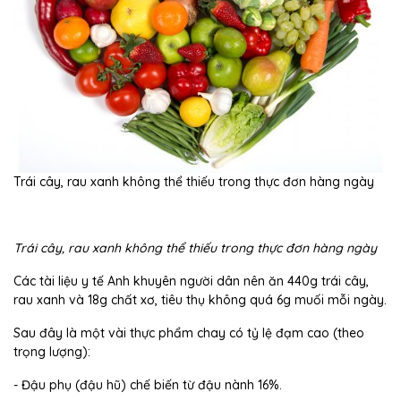
Trái cây, rau xanh không thể thiếu trong thực đơn hàng ngày
Trái cây, rau xanh không thể thiếu trong thực đơn hàng ngày
Các tài liệu y tế Anh khuyên người dân nên ăn 440g trái cây,
rau xanh và 18g chất xơ, tiêu thụ không quá 6g muối mỗi ngày.
Sau đây là một vài thực phẩm chay có tỷ lệ đạm cao (theo
trọng lượng):
- Đậu phụ (đậu hũ) chế biến từ đậu nành 16%.