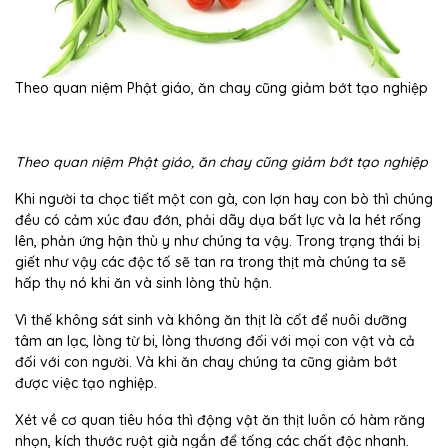
Theo quan niệm Phật giáo, ăn chay cũng giảm bớt tạo nghiệp
Theo quan niệm Phật giáo, ăn chay cũng giảm bớt tạo nghiệp
Khi người ta chọc tiết một con gà, con lợn hay con bò thì chúng
đều có cảm xúc đau đớn, phải dãy dụa bất lực và la hét rống
lên, phản ứng hận thù y như chúng ta vậy. Trong trạng thái bị
giết như vậy các độc tố sẽ tan ra trong thịt mà chúng ta sẽ
hấp thụ nó khi ăn và sinh lòng thù hận.
Vì thế không sát sinh và không ăn thịt là cốt để nuôi dưỡng
tâm an lạc, lòng từ bi, lòng thương đối với mọi con vật và cả
đối với con người. Và khi ăn chay chúng ta cũng giảm bớt
được việc tạo nghiệp.
Xét về cơ quan tiêu hóa thì động vật ăn thịt luôn có hàm răng
nhọn, kích thước ruột già ngắn để tống các chất độc nhanh.