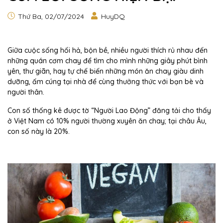
Thứ Ba, 02/07/2024
HuyDQ
Giữa cuộc sống hối hả, bộn bề, nhiều người thích rủ nhau đến
những quán cơm chay để tìm cho mình những giây phút bình
yên, thư giãn, hay tự chế biến những món ăn chay giàu dinh
dưỡng, ấm cúng tại nhà để cùng thưởng thức với bạn bè và
người thân.
Con số thống kê được tờ “Người Lao Động” đăng tải cho thấy
ở Việt Nam có 10% người thường xuyên ăn chay; tại châu Âu,
con số này là 20%.