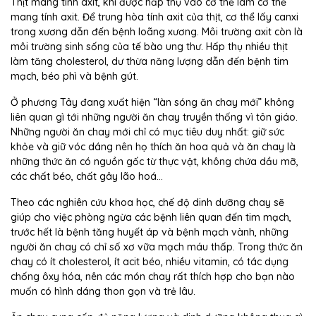
Thịt mang tính axit, khi được hấp thụ vào cơ thể làm cơ thể
mang tính axit. Để trung hòa tính axit của thịt, cơ thể lấy canxi
trong xương dẫn đến bệnh loãng xương. Môi trường axit còn là
môi trường sinh sống của tế bào ung thư. Hấp thụ nhiều thịt
làm tăng cholesterol, dư thừa năng lượng dẫn đến bệnh tim
mạch, béo phì và bệnh gút.
Ở phương Tây đang xuất hiện “làn sóng ăn chay mới” không
liên quan gì tới những người ăn chay truyền thống vì tôn giáo.
Những người ăn chay mới chỉ có mục tiêu duy nhất: giữ sức
khỏe và giữ vóc dáng nên họ thích ăn hoa quả và ăn chay là
những thức ăn có nguồn gốc từ thực vật, không chứa dầu mỡ,
các chất béo, chất gây lão hoá...
Theo các nghiên cứu khoa học, chế độ dinh dưỡng chay sẽ
giúp cho việc phòng ngừa các bệnh liên quan đến tim mạch,
trước hết là bệnh tăng huyết áp và bệnh mạch vành, những
người ăn chay có chỉ số xơ vữa mạch máu thấp. Trong thức ăn
chay có ít cholesterol, ít acit béo, nhiều vitamin, có tác dụng
chống ôxy hóa, nên các món chay rất thích hợp cho bạn nào
muốn có hình dáng thon gọn và trẻ lâu.