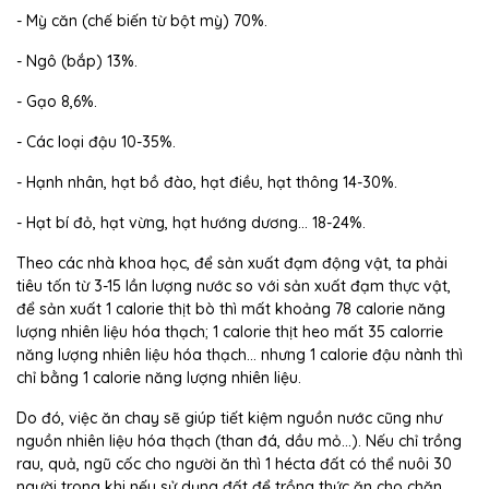
- Mỳ căn (chế biến từ bột mỳ) 70%.
- Ngô (bắp) 13%.
- Gạo 8,6%.
- Các loại đậu 10-35%.
- Hạnh nhân, hạt bồ đào, hạt điều, hạt thông 14-30%.
- Hạt bí đỏ, hạt vừng, hạt hướng dương… 18-24%.
Theo các nhà khoa học, để sản xuất đạm động vật, ta phải
tiêu tốn từ 3-15 lần lượng nước so với sản xuất đạm thực vật,
để sản xuất 1 calorie thịt bò thì mất khoảng 78 calorie năng
lượng nhiên liệu hóa thạch; 1 calorie thịt heo mất 35 calorrie
năng lượng nhiên liệu hóa thạch… nhưng 1 calorie đậu nành thì
chỉ bằng 1 calorie năng lượng nhiên liệu.
Do đó, việc ăn chay sẽ giúp tiết kiệm nguồn nước cũng như
nguồn nhiên liệu hóa thạch (than đá, dầu mỏ...). Nếu chỉ trồng
rau, quả, ngũ cốc cho người ăn thì 1 hécta đất có thể nuôi 30
người trong khi nếu sử dụng đất để trồng thức ăn cho chăn