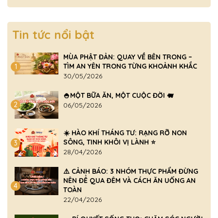
Tin tức nổi bật
MÙA PHẬT ĐẢN: QUAY VỀ BÊN TRONG –
TÌM AN YÊN TRONG TỪNG KHOẢNH KHẮC
1
30/05/2026
🍚MỘT BỮA ĂN, MỘT CUỘC ĐỜI 🐖
2
06/05/2026
☀️ HÀO KHÍ THÁNG TƯ: RẠNG RỠ NON
SÔNG, TINH KHÔI VỊ LÀNH ⭐
3
28/04/2026
⚠️ CẢNH BÁO: 3 NHÓM THỰC PHẨM ĐỪNG
NÊN ĐỂ QUA ĐÊM VÀ CÁCH ĂN UỐNG AN
4
TOÀN
22/04/2026