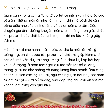
Thứ Sáu, 28/11/2025
Lâm Thuỳ Trang
Giảm cân không có nghĩa là từ bỏ tất cả niềm vui nhỏ giữa các
bữa ăn. Những món ăn nhẹ, lành mạnh chính là cách để cân
bằng giữa nhu cầu dinh dưỡng và sự an yên cho tâm. Các
chuyên gia dinh dưỡng khuyên, nên chọn những món giàu chất
xơ, protein hoặc chất béo lành mạnh – để no lâu, không gây
tích mỡ.
Một nắm hạt như hạnh nhân hoặc óc chó là món ăn vặt lý
tưởng: nguồn chất béo tốt, protein và chất xơ giúp kiềm chế
cơn đói mà vẫn duy trì năng lượng. Sữa chua Hy Lạp kết hợp
với quả mọng là món nhẹ ngọt dịu mà vẫn rất bổ dưỡng,
mang lại sự no nhẹ nhàng và năng lượng lành mạnh. Bạn cũng
có thể ưu tiên các loại rau củ, ngũ cốc nguyên hạt hay các món
tự làm từ hạt – vừa bổ dưỡng, vừa đáp ứng nhu cầu ăn vặt mà
không làm tăng cân quá nhiều.