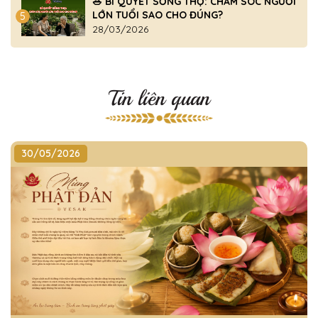
🥗 BÍ QUYẾT SỐNG THỌ: CHĂM SÓC NGƯỜI
LỚN TUỔI SAO CHO ĐÚNG?
5
28/03/2026
Tin liên quan
30/05/2026