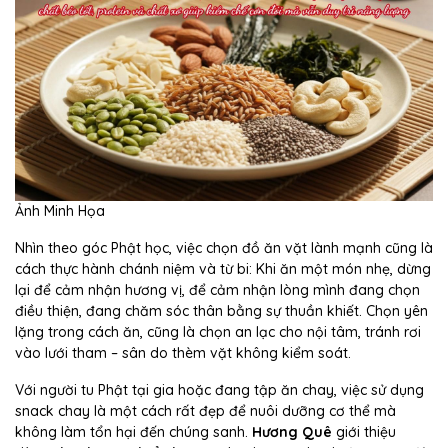
Ảnh Minh Họa
Nhìn theo góc Phật học, việc chọn đồ ăn vặt lành mạnh cũng là
cách thực hành chánh niệm và từ bi: Khi ăn một món nhẹ, dừng
lại để cảm nhận hương vị, để cảm nhận lòng mình đang chọn
điều thiện, đang chăm sóc thân bằng sự thuần khiết. Chọn yên
lặng trong cách ăn, cũng là chọn an lạc cho nội tâm, tránh rơi
vào lưới tham – sân do thèm vặt không kiểm soát.
Với người tu Phật tại gia hoặc đang tập ăn chay, việc sử dụng
snack chay là một cách rất đẹp để nuôi dưỡng cơ thể mà
không làm tổn hại đến chúng sanh.
Hương Quê
giới thiệu