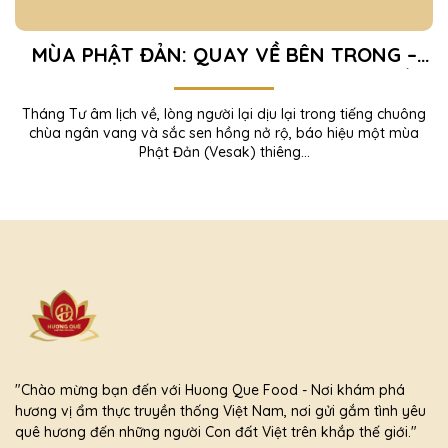
MÙA PHẬT ĐẢN: QUAY VỀ BÊN TRONG –
TÌM AN YÊN TRONG TỪNG KHOẢNH KHẮC
Tháng Tư âm lịch về, lòng người lại dịu lại trong tiếng chuông
chùa ngân vang và sắc sen hồng nở rộ, báo hiệu một mùa
Phật Đản (Vesak) thiêng...
"Chào mừng bạn đến với Huong Que Food - Nơi khám phá
hương vị ẩm thực truyền thống Việt Nam, nơi gửi gắm tình yêu
quê hương đến những người Con đất Việt trên khắp thế giới."