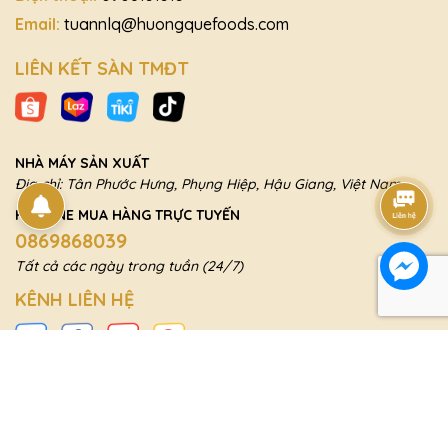
Email:
tuannlq@huongquefoods.com
LIÊN KẾT SÀN TMĐT
NHÀ MÁY SẢN XUẤT
Địa chỉ: Tân Phước Hưng, Phụng Hiệp, Hậu Giang, Việt Nam
HOTLINE MUA HÀNG TRỰC TUYẾN
0869868039
Tất cả các ngày trong tuần (24/7)
KÊNH LIÊN HỆ
Bản quyền thuộc về Huong Que Food