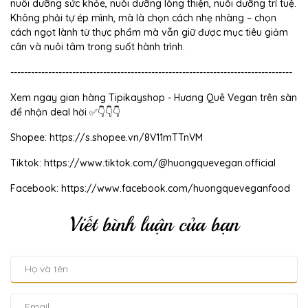
nuôi dưỡng sức khỏe, nuôi dưỡng lòng thiện, nuôi dưỡng trí tuệ.
Không phải tự ép mình, mà là chọn cách nhẹ nhàng – chọn
cách ngọt lành từ thực phẩm mà vẫn giữ được mục tiêu giảm
cân và nuôi tâm trong suốt hành trình.
----------------------------------------------------------------------------------
Xem ngay gian hàng Tipikayshop - Hương Quê Vegan trên sàn
để nhận deal hời ✅👇👇👇
Shopee: https://s.shopee.vn/8V11mTTnVM
Tiktok: https://www.tiktok.com/@huongquevegan.official
Facebook: https://www.facebook.com/huongqueveganfood
Viết bình luận của bạn