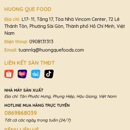
HUONG QUE FOOD
Địa chỉ:
L17- 11, Tầng 17, Tòa Nhà Vincom Center, 72 Lê
Thánh Tôn, Phường Sài Gòn, Thành phố Hồ Chí Minh, Việt
Nam
Điện thoại:
0908131313
Email:
tuannlq@huongquefoods.com
LIÊN KẾT SÀN TMĐT
NHÀ MÁY SẢN XUẤT
Địa chỉ: Tân Phước Hưng, Phụng Hiệp, Hậu Giang, Việt Nam
HOTLINE MUA HÀNG TRỰC TUYẾN
0869868039
Tất cả các ngày trong tuần (24/7)
KÊNH LIÊN HỆ