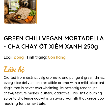
GREEN CHILI VEGAN MORTADELLA
- CHẢ CHAY ỚT XIÊM XANH 250g
Loại:
Đông
Tình trạng:
Còn hàng
Liên hệ
Crafted from distinctively aromatic and pungent green chilies,
every slice delivers an irresistible aroma with a mild, pleasant
tingle that is never overwhelming. Its perfectly tender yet
chewy texture makes it utterly addictive. This isn’t a burning
spice to challenge you—it is a savory warmth that keeps you
reaching for the next bite.