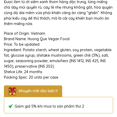
Được làm từ ớt xiêm xanh thơm hăng đặc trưng, từng miếng
chả dậy mùi quyến rũ, cay tê nhẹ nhưng không gắt, hòa quyện
cùng độ dai mềm vừa phải khiến càng ăn càng “ghiền”. Không
phải kiểu cay để thử thách, mà là cái cay khiến bạn muốn ăn
thêm miếng nữa.
Place of Origin: Vietnam
Brand Name: Huong Que Vegan Food
Price: To be updated
Ingredient: Potato starch, wheat gluten, soy protein, vegetable
fat, glucose syrup, shiitake mushrooms, green chili (3%), salt,
sugar, seasoning powder, emulsifiers (INS 1412, INS 425, INS
1450), preservative (INS 202).
Shelve Life: 24 months
Packing Spec: 20 units per case
Khuyến mãi đặc biệt !!!
Giảm giá 5% khi mua từ sản phẩm thứ 2