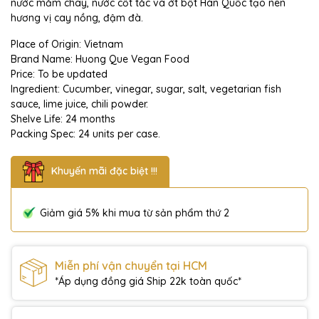
nước mắm chay, nước cốt tắc và ớt bột Hàn Quốc tạo nên
hương vị cay nồng, đậm đà.
Place of Origin: Vietnam
Brand Name: Huong Que Vegan Food
Price: To be updated
Ingredient: Cucumber, vinegar, sugar, salt, vegetarian fish
sauce, lime juice, chili powder.
Shelve Life: 24 months
Packing Spec: 24 units per case.
Khuyến mãi đặc biệt !!!
Giảm giá 5% khi mua từ sản phẩm thứ 2
Miễn phí vận chuyển tại HCM
*Áp dụng đồng giá Ship 22k toàn quốc*