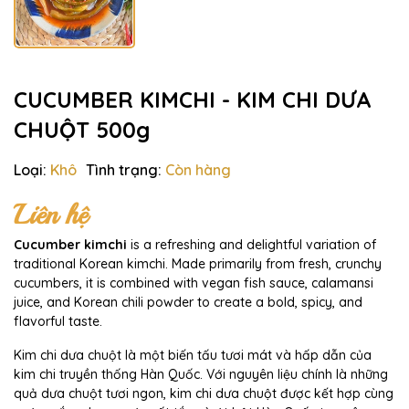
CUCUMBER KIMCHI - KIM CHI DƯA
CHUỘT 500g
Loại:
Khô
Tình trạng:
Còn hàng
Liên hệ
Cucumber kimchi
is a refreshing and delightful variation of
traditional Korean kimchi. Made primarily from fresh, crunchy
cucumbers, it is combined with vegan fish sauce, calamansi
juice, and Korean chili powder to create a bold, spicy, and
flavorful taste.
Kim chi dưa chuột là một biến tấu tươi mát và hấp dẫn của
kim chi truyền thống Hàn Quốc. Với nguyên liệu chính là những
quả dưa chuột tươi ngon, kim chi dưa chuột được kết hợp cùng