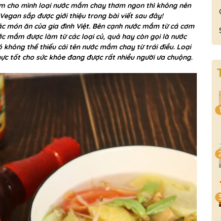
ìm cho mình loại nước mắm chay thơm ngon thì không nên
gan sắp được giới thiệu trong bài viết sau đây!
ác món ăn của gia đình Việt. Bên cạnh nước mắm từ cá cơm
ớc mắm được làm từ các loại củ, quả hay còn gọi là nước
hông thể thiếu cái tên nước mắm chay từ trái điều. Loại
c tốt cho sức khỏe đang được rất nhiều người ưa chuộng.