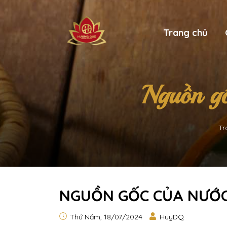
Trang chủ
Nguồn g
Tr
NGUỒN GỐC CỦA NƯỚC
Thứ Năm, 18/07/2024
HuyDQ