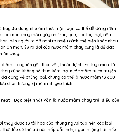
ú hay đa dạng như ẩm thực mặn, bạn có thể dễ dàng đếm
 các món chay mỗi ngày như rau, quả, các loại hạt, nấm
chọn, nên người ta đã nghĩ ra nhiều cách chế biến khác nhau
ón ăn mặn. Sự ra đời của nước mắm chay cũng là để đáp
n ăn chay.
hẩm có nguồn gốc thực vật, thuần tự nhiên. Tuy nhiên, từ
chay cũng không hề thua kém loại nước mắm từ cá truyền
 đa dạng về chủng loại, chúng có thể là nước mắm từ đậu
 lựa chọn hương vị mà mình yêu thích.
 mắt - Đặc biệt nhất vẫn là nước mắm chay trái điều của
ới thấy được sự tài hoa của những người tạo nên các loại
ều thứ đều có thể trở nên hấp dẫn hơn, ngon miệng hơn nếu