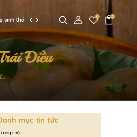
0
0
ệ sinh thái công ty
rái Điều
IỀU
Danh mục tin tức
Trang chủ