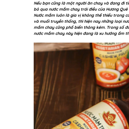
Nếu bạn cũng là một người ăn chay và đang đi t
bỏ qua nước mắm chay trái điều của Hương Quê Ve
Nước mắm luôn là gia vị không thể thiếu trong c
và muối truyền thống, thì hiện nay những loại nư
mắm chay cũng phổ biến thông kém. Trong số đó k
nước mắm chay này hiện đang là xu hướng ẩm thự