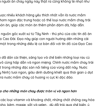
a người ăn chay ngày nay thật ra cũng không tẻ nhạt như
 được nhiều khách hàng yêu thích nhất vẫn là nước mắm
 thơm ngon đặc trưng hoặc có thể loại nước mắm chay trái
món ăn, giúp các món ăn thêm phần đậm đà, hấp dẫn.
 nguồn gốc xuất xứ từ Tây Ninh - thủ phủ của các tín đồ ăn
ạo Cao Đài. Đạo này giúp con người hướng đến những cái
 một trong những điều lệ cơ bản đối với tín đồ của Đạo Cao
 đã dần cải thiện, sáng tạo và chế biến những loại rau củ
vô cùng hấp dẫn và ngon miệng. Chính nước mắm chay trái
 trong những đặc sản nổi tiếng của vùng đất này. Nước
 Ninh) tươi ngon, giàu dinh dưỡng khiết qua thời gian ủ đạt
 ra nước mắm chay có hương vị cực kì độc đáo.
ảo cho những món chay được tròn vị và ngon hơn
 các loại vitamin và khoáng chất, những chất chống oxy hóa
ho, kẽm, magie, sắt và selen... dù đã trải qua chế biến, ủ