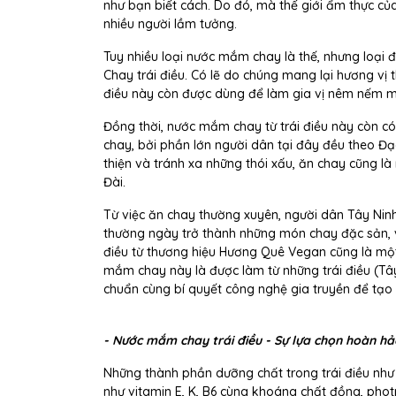
như bạn biết cách. Do đó, mà thế giới ẩm thực củ
nhiều người lầm tưởng.
Tuy nhiều loại nước mắm chay là thế, nhưng loại
Chay trái điều. Có lẽ do chúng mang lại hương vị
điều này còn được dùng để làm gia vị nêm nếm 
Đồng thời, nước mắm chay từ trái điều này còn có
chay, bởi phần lớn người dân tại đây đều theo Đ
thiện và tránh xa những thói xấu, ăn chay cũng là
Đài.
Từ việc ăn chay thường xuyên, người dân Tây Ninh
thường ngày trở thành những món chay đặc sản, 
điều từ thương hiệu Hương Quê Vegan cũng là một
mắm chay này là được làm từ những trái điều (Tây
chuẩn cùng bí quyết công nghệ gia truyền để tạo
- Nước mắm chay trái điều - Sự lựa chọn hoàn h
Những thành phần dưỡng chất trong trái điều như
như vitamin E, K, B6 cùng khoáng chất đồng, photp