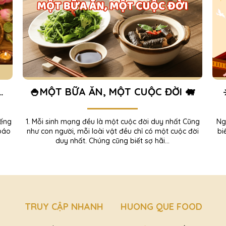
🍚MỘT BỮA ĂN, MỘT CUỘC ĐỜI 🐖
NG
N
iếng
1. Mỗi sinh mạng đều là một cuộc đời duy nhất Cũng
Ngà
báo
như con người, mỗi loài vật đều chỉ có một cuộc đời
bi
duy nhất. Chúng cũng biết sợ hãi...
TRUY CẬP NHANH
HUONG QUE FOOD