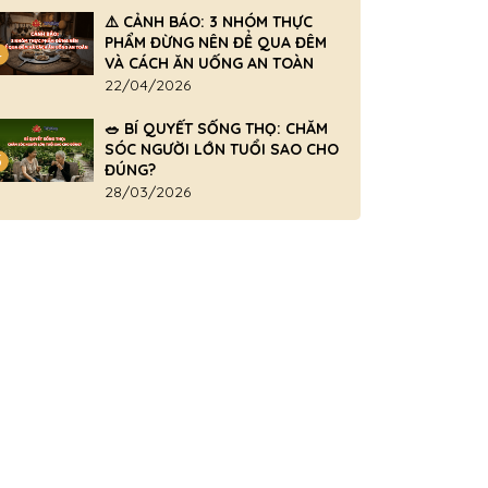
⚠️ CẢNH BÁO: 3 NHÓM THỰC
PHẨM ĐỪNG NÊN ĐỂ QUA ĐÊM
4
VÀ CÁCH ĂN UỐNG AN TOÀN
22/04/2026
🥗 BÍ QUYẾT SỐNG THỌ: CHĂM
SÓC NGƯỜI LỚN TUỔI SAO CHO
5
ĐÚNG?
28/03/2026