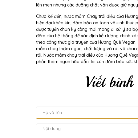
lên men nhưng các dưỡng chất vẫn được giữ nguyê
Chưa kể đến,
nước mắm Chay trái điều của Hương
hiện đại khép kín, đảm bảo an toàn vệ sinh thực p
được tuyển chọn kỹ càng mới mang đi xử lý sơ bộ
đếm của hệ thống để xác định liều lượng chính xá
theo công thức gia truyền của Hương Quê Vegan. C
mắm chay thơm ngon, chất lượng và rót vô chai đ
rồi. Nước mắm chay trái điều của Hương Quê Veg
phần thơm ngon hấp dẫn, lại còn đảm bảo sức khỏ
Viết bình