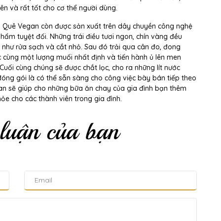
n và rất tốt cho cơ thể người dùng.
 Quê Vegan còn được sản xuất trên dây chuyền công nghệ
hẩm tuyệt đối. Những trái điều tươi ngon, chín vàng đều
 như rửa sạch và cắt nhỏ. Sau đó trải qua cân đo, đong
c cùng một lượng muối nhất định và tiến hành ủ lên men
uối cùng chúng sẽ được chắt lọc, cho ra những lít nước
óng gói là có thể sẵn sàng cho công việc bày bán tiếp theo
an sẽ giúp cho những bữa ăn chay của gia đình bạn thêm
e cho các thành viên trong gia đình.
 luận của bạn