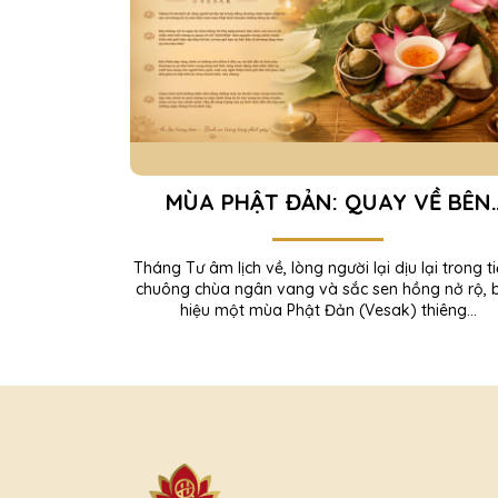
MÙA PHẬT ĐẢN: QUAY VỀ BÊN
TRONG – TÌM AN YÊN TRONG TỪ
KHOẢNH KHẮC
Tháng Tư âm lịch về, lòng người lại dịu lại trong t
chuông chùa ngân vang và sắc sen hồng nở rộ, 
hiệu một mùa Phật Đản (Vesak) thiêng...