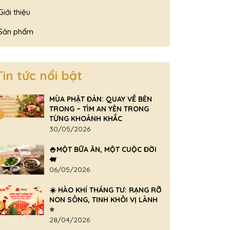
Giới thiệu
Sản phẩm
Tin tức nổi bật
MÙA PHẬT ĐẢN: QUAY VỀ BÊN
TRONG – TÌM AN YÊN TRONG
1
TỪNG KHOẢNH KHẮC
30/05/2026
🍚MỘT BỮA ĂN, MỘT CUỘC ĐỜI
🐖
2
06/05/2026
☀️ HÀO KHÍ THÁNG TƯ: RẠNG RỠ
NON SÔNG, TINH KHÔI VỊ LÀNH
3
⭐
28/04/2026