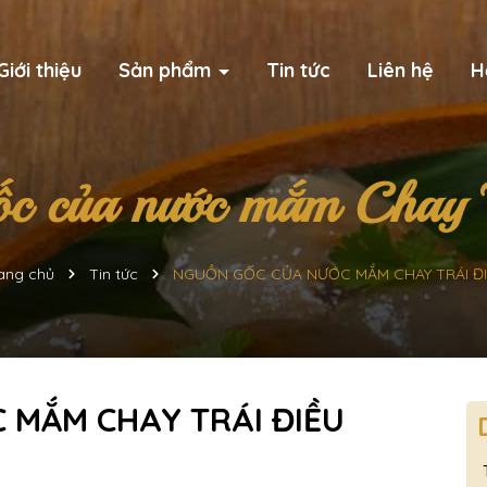
Giới thiệu
Sản phẩm
Tin tức
Liên hệ
H
ốc của nước mắm Chay T
ang chủ
Tin tức
NGUỒN GỐC CỦA NƯỚC MẮM CHAY TRÁI Đ
 MẮM CHAY TRÁI ĐIỀU