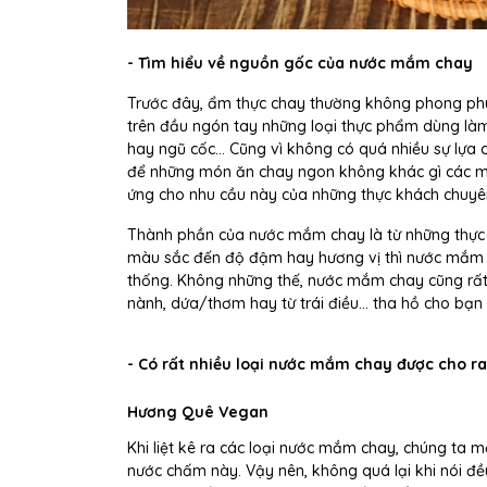
- Tìm hiểu về nguồn gốc của nước mắm chay
Trước đây, ẩm thực chay thường không phong ph
trên đầu ngón tay những loại thực phẩm dùng làm
hay ngũ cốc... Cũng vì không có quá nhiều sự lựa 
để những món ăn chay ngon không khác gì các m
ứng cho nhu cầu này của những thực khách chuyê
Thành phần của nước mắm chay là từ những thực p
màu sắc đến độ đậm hay hương vị thì nước mắm 
thống. Không những thế, nước mắm chay cũng rất
nành, dứa/thơm hay từ trái điều... tha hồ cho bạn
- Có rất nhiều loại nước mắm chay được cho ra
Hương Quê Vegan
Khi liệt kê ra các loại nước mắm chay, chúng ta m
nước chấm này. Vậy nên, không quá lại khi nói đ