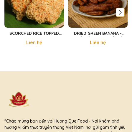
SCORCHED RICE TOPPED
DRIED GREEN BANANA -
MUSHROOM FLOSS - CƠM
CHUỐI GIÀ HƯƠNG SẤY DẺO
Liên hệ
Liên hệ
CHÁY CHAY
300g
"Chào mừng bạn đến với Huong Que Food - Nơi khám phá
hương vị ẩm thực truyền thống Việt Nam, nơi gửi gắm tình yêu