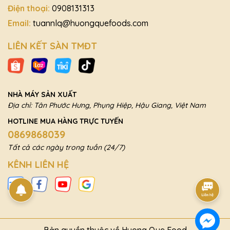
Điện thoại:
0908131313
Email:
tuannlq@huongquefoods.com
LIÊN KẾT SÀN TMĐT
NHÀ MÁY SẢN XUẤT
Địa chỉ: Tân Phước Hưng, Phụng Hiệp, Hậu Giang, Việt Nam
HOTLINE MUA HÀNG TRỰC TUYẾN
0869868039
Tất cả các ngày trong tuần (24/7)
KÊNH LIÊN HỆ
Bản quyền thuộc về Huong Que Food