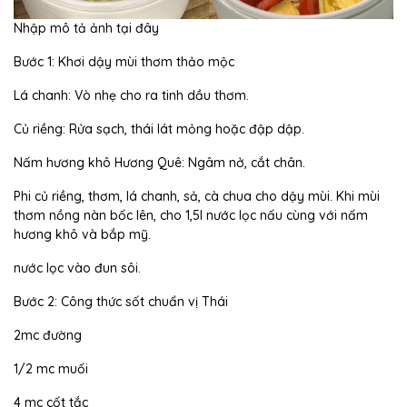
Nhập mô tả ảnh tại đây
Bước 1: Khơi dậy mùi thơm thảo mộc
Lá chanh: Vò nhẹ cho ra tinh dầu thơm.
Củ riềng: Rửa sạch, thái lát mỏng hoặc đập dập.
Nấm hương khô Hương Quê: Ngâm nở, cắt chân.
Phi củ riềng, thơm, lá chanh, sả, cà chua cho dậy mùi. Khi mùi
thơm nồng nàn bốc lên, cho 1,5l nước lọc nấu cùng với nấm
hương khô và bắp mỹ.
nước lọc vào đun sôi.
Bước 2: Công thức sốt chuẩn vị Thái
2mc đường
1/2 mc muối
4 mc cốt tắc