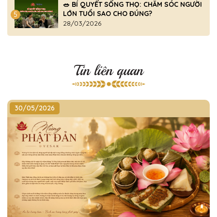
🥗 BÍ QUYẾT SỐNG THỌ: CHĂM SÓC NGƯỜI
LỚN TUỔI SAO CHO ĐÚNG?
5
28/03/2026
Tin liên quan
30/05/2026