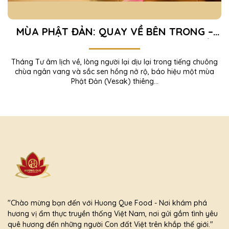
MÙA PHẬT ĐẢN: QUAY VỀ BÊN TRONG –
TÌM AN YÊN TRONG TỪNG KHOẢNH KHẮC
Tháng Tư âm lịch về, lòng người lại dịu lại trong tiếng chuông
chùa ngân vang và sắc sen hồng nở rộ, báo hiệu một mùa
Phật Đản (Vesak) thiêng...
"Chào mừng bạn đến với Huong Que Food - Nơi khám phá
hương vị ẩm thực truyền thống Việt Nam, nơi gửi gắm tình yêu
quê hương đến những người Con đất Việt trên khắp thế giới."