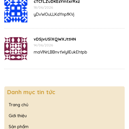
cTCfLZuDKEsYmtxrRxz
18/06/2026
yDvWOuLLKdYnpfKVj
vDSjvUSlXQWXJttHN
14/06/2026
maVlNrLBBnvtWyIIEukEhtpb
Danh mục tin tức
Trang chủ
Giới thiệu
Sản phẩm