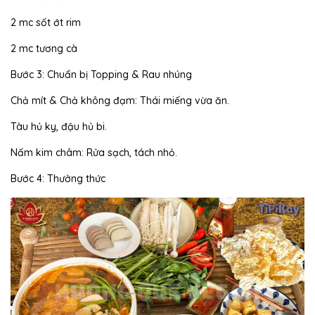
2 mc sốt ớt rim
2 mc tương cà
Bước 3: Chuẩn bị Topping & Rau nhúng
Chả mít & Chả không đạm: Thái miếng vừa ăn.
Tàu hủ ky, đậu hủ bi.
Nấm kim châm: Rửa sạch, tách nhỏ.
Bước 4: Thưởng thức