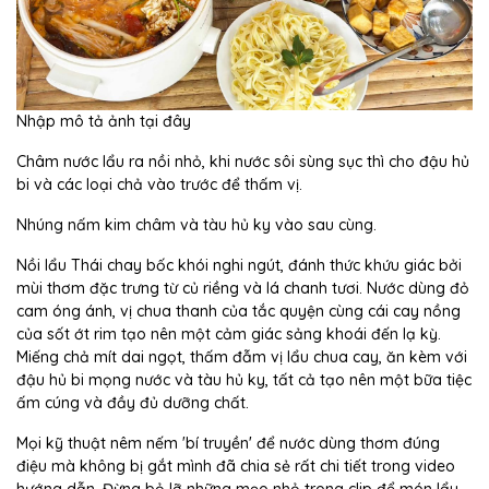
Nhập mô tả ảnh tại đây
Châm nước lẩu ra nồi nhỏ, khi nước sôi sùng sục thì cho đậu hủ
bi và các loại chả vào trước để thấm vị.
Nhúng nấm kim châm và tàu hủ ky vào sau cùng.
Nồi lẩu Thái chay bốc khói nghi ngút, đánh thức khứu giác bởi
mùi thơm đặc trưng từ củ riềng và lá chanh tươi. Nước dùng đỏ
cam óng ánh, vị chua thanh của tắc quyện cùng cái cay nồng
của sốt ớt rim tạo nên một cảm giác sảng khoái đến lạ kỳ.
Miếng chả mít dai ngọt, thấm đẫm vị lẩu chua cay, ăn kèm với
đậu hủ bi mọng nước và tàu hủ ky, tất cả tạo nên một bữa tiệc
ấm cúng và đầy đủ dưỡng chất.
Mọi kỹ thuật nêm nếm 'bí truyền' để nước dùng thơm đúng
điệu mà không bị gắt mình đã chia sẻ rất chi tiết trong video