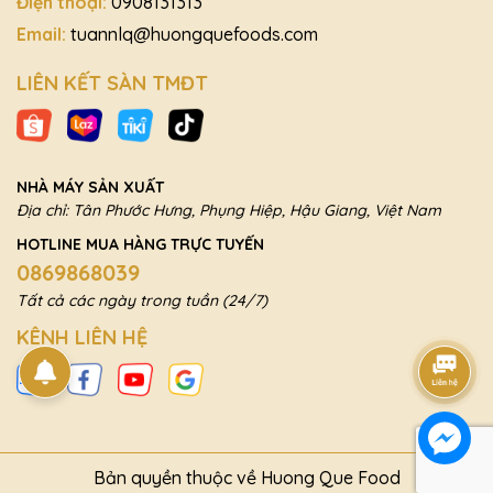
Điện thoại:
0908131313
Email:
tuannlq@huongquefoods.com
LIÊN KẾT SÀN TMĐT
NHÀ MÁY SẢN XUẤT
Địa chỉ: Tân Phước Hưng, Phụng Hiệp, Hậu Giang, Việt Nam
HOTLINE MUA HÀNG TRỰC TUYẾN
0869868039
Tất cả các ngày trong tuần (24/7)
KÊNH LIÊN HỆ
Bản quyền thuộc về Huong Que Food