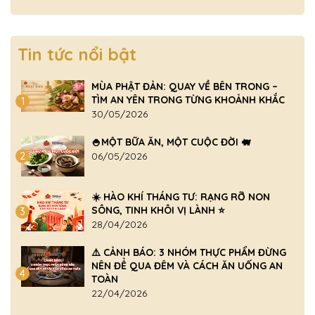
Tin tức nổi bật
MÙA PHẬT ĐẢN: QUAY VỀ BÊN TRONG –
TÌM AN YÊN TRONG TỪNG KHOẢNH KHẮC
1
30/05/2026
🍚MỘT BỮA ĂN, MỘT CUỘC ĐỜI 🐖
2
06/05/2026
☀️ HÀO KHÍ THÁNG TƯ: RẠNG RỠ NON
SÔNG, TINH KHÔI VỊ LÀNH ⭐
3
28/04/2026
⚠️ CẢNH BÁO: 3 NHÓM THỰC PHẨM ĐỪNG
NÊN ĐỂ QUA ĐÊM VÀ CÁCH ĂN UỐNG AN
4
TOÀN
22/04/2026