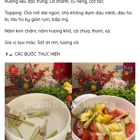
Hương liệu đặc trưng: Lá chanh, củ riềng, cốt tắc.
Topping: Chả mít dai ngon, chả không đạm đậu nành, đậu hủ
bi, tàu hủ ky giòn rụm, bắp mỹ.
Nấm kim châm, nấm hương khô, cà chua, thơm, sả.
Gia vị tạo màu: Sốt ớt rim, tương cà.
👨‍🍳 CÁC BƯỚC THỰC HIỆN