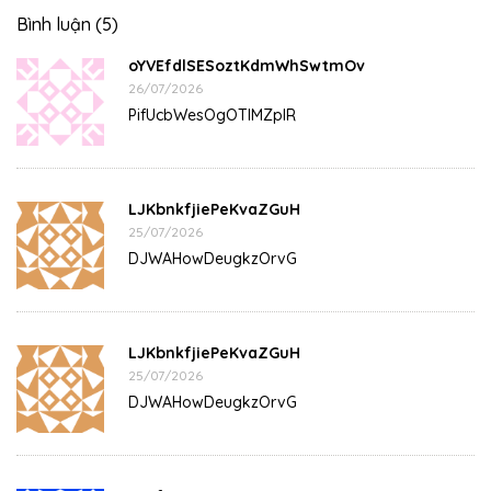
Bình luận (5)
oYVEfdlSESoztKdmWhSwtmOv
26/07/2026
PifUcbWesOgOTIMZpIR
LJKbnkfjiePeKvaZGuH
25/07/2026
DJWAHowDeugkzOrvG
LJKbnkfjiePeKvaZGuH
25/07/2026
DJWAHowDeugkzOrvG