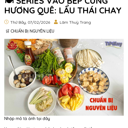
🍽️ SERIES VÀO BẾP CÙNG
HƯƠNG QUÊ: LẨU THÁI CHAY
Thứ Bảy, 07/02/2026
Lâm Thuỳ Trang
🛒 CHUẨN BỊ NGUYÊN LIỆU
Nhập mô tả ảnh tại đây