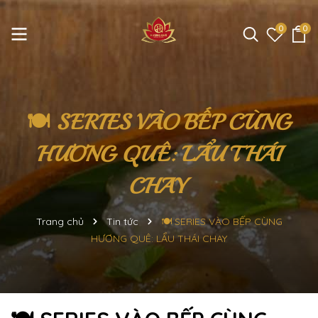
0
0
🍽️ SERIES VÀO BẾP CÙNG
HƯƠNG QUÊ: LẨU THÁI
CHAY
Trang chủ
Tin tức
🍽️ SERIES VÀO BẾP CÙNG
HƯƠNG QUÊ: LẨU THÁI CHAY