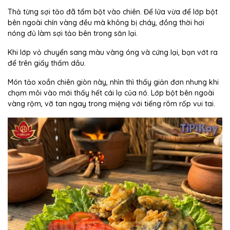
Thả từng sợi tảo đã tẩm bột vào chiên. Để lửa vừa để lớp bột
bên ngoài chín vàng đều mà không bị cháy, đồng thời hơi
nóng đủ làm sợi tảo bên trong săn lại.
Khi lớp vỏ chuyển sang màu vàng óng và cứng lại, bạn vớt ra
để trên giấy thấm dầu.
Món tảo xoắn chiên giòn này, nhìn thì thấy giản đơn nhưng khi
chạm môi vào mới thấy hết cái lạ của nó. Lớp bột bên ngoài
vàng rộm, vỡ tan ngay trong miệng với tiếng rôm rốp vui tai.