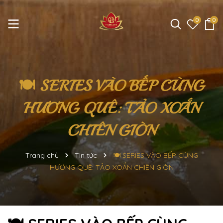
0
0
🍽️ SERIES VÀO BẾP CÙNG
HƯƠNG QUÊ: TẢO XOẮN
CHIÊN GIÒN
Trang chủ
Tin tức
🍽️ SERIES VÀO BẾP CÙNG
HƯƠNG QUÊ: TẢO XOẮN CHIÊN GIÒN