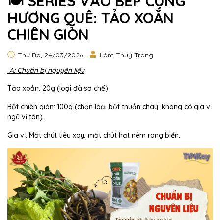
🍽️ SERIES VÀO BẾP CÙNG
HƯƠNG QUÊ: TẢO XOẮN
CHIÊN GIÒN
Thứ Ba, 24/03/2026
Lâm Thuỳ Trang
A: Chuẩn bị nguyên liệu
Tảo xoắn: 20g (loại đã sơ chế)
Bột chiên giòn: 100g (chọn loại bột thuần chay, không có gia vị
ngũ vị tân).
Gia vị: Một chút tiêu xay, một chút hạt nêm rong biển.