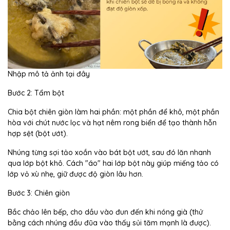
Nhập mô tả ảnh tại đây
Bước 2: Tẩm bột
Chia bột chiên giòn làm hai phần: một phần để khô, một phần
hòa với chút nước lọc và hạt nêm rong biển để tạo thành hỗn
hợp sệt (bột ướt).
Nhúng từng sợi tảo xoắn vào bát bột ướt, sau đó lăn nhanh
qua lớp bột khô. Cách "áo" hai lớp bột này giúp miếng tảo có
lớp vỏ xù nhẹ, giữ được độ giòn lâu hơn.
Bước 3: Chiên giòn
Bắc chảo lên bếp, cho dầu vào đun đến khi nóng già (thử
bằng cách nhúng đầu đũa vào thấy sủi tăm mạnh là được).