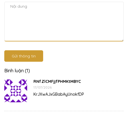
Gửi thông tin
Bình luận (1)
RNfZlCMFjjfPHMKtMBYC
17/07/2026
KrJXwAJxGBabAyUnokfDP