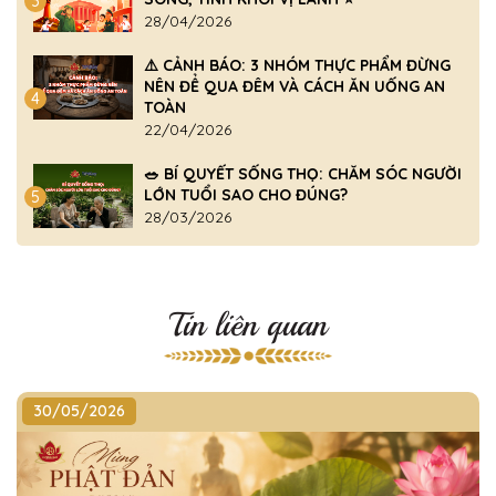
3
28/04/2026
⚠️ CẢNH BÁO: 3 NHÓM THỰC PHẨM ĐỪNG
NÊN ĐỂ QUA ĐÊM VÀ CÁCH ĂN UỐNG AN
4
TOÀN
22/04/2026
🥗 BÍ QUYẾT SỐNG THỌ: CHĂM SÓC NGƯỜI
LỚN TUỔI SAO CHO ĐÚNG?
5
28/03/2026
Tin liên quan
30/05/2026