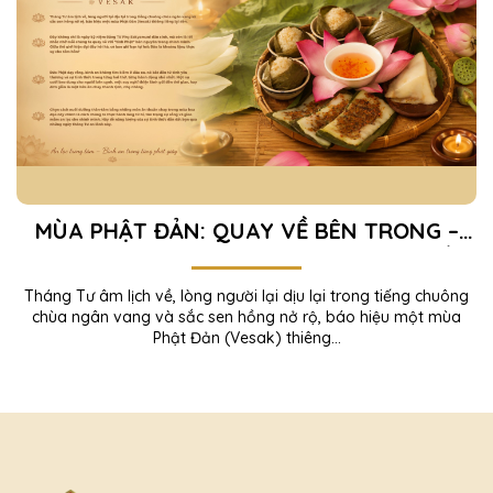
MÙA PHẬT ĐẢN: QUAY VỀ BÊN TRONG –
TÌM AN YÊN TRONG TỪNG KHOẢNH KHẮC
Tháng Tư âm lịch về, lòng người lại dịu lại trong tiếng chuông
chùa ngân vang và sắc sen hồng nở rộ, báo hiệu một mùa
Phật Đản (Vesak) thiêng...