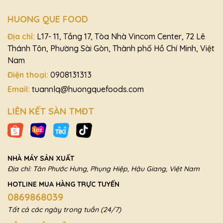
HUONG QUE FOOD
Địa chỉ:
L17- 11, Tầng 17, Tòa Nhà Vincom Center, 72 Lê
Thánh Tôn, Phường Sài Gòn, Thành phố Hồ Chí Minh, Việt
Nam
Điện thoại:
0908131313
Email:
tuannlq@huongquefoods.com
LIÊN KẾT SÀN TMĐT
NHÀ MÁY SẢN XUẤT
Địa chỉ: Tân Phước Hưng, Phụng Hiệp, Hậu Giang, Việt Nam
HOTLINE MUA HÀNG TRỰC TUYẾN
0869868039
Tất cả các ngày trong tuần (24/7)