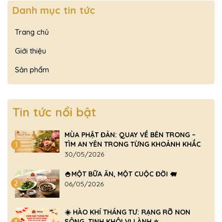
Danh mục tin tức
Trang chủ
Giới thiệu
Sản phẩm
Tin tức nổi bật
MÙA PHẬT ĐẢN: QUAY VỀ BÊN TRONG –
TÌM AN YÊN TRONG TỪNG KHOẢNH KHẮC
1
30/05/2026
🍚MỘT BỮA ĂN, MỘT CUỘC ĐỜI 🐖
2
06/05/2026
☀️ HÀO KHÍ THÁNG TƯ: RẠNG RỠ NON
SÔNG, TINH KHÔI VỊ LÀNH ⭐