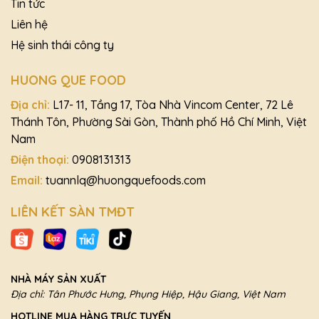
Tin tức
Liên hệ
Hệ sinh thái công ty
HUONG QUE FOOD
Địa chỉ:
L17- 11, Tầng 17, Tòa Nhà Vincom Center, 72 Lê
Thánh Tôn, Phường Sài Gòn, Thành phố Hồ Chí Minh, Việt
Nam
Điện thoại:
0908131313
Email:
tuannlq@huongquefoods.com
LIÊN KẾT SÀN TMĐT
NHÀ MÁY SẢN XUẤT
Địa chỉ: Tân Phước Hưng, Phụng Hiệp, Hậu Giang, Việt Nam
HOTLINE MUA HÀNG TRỰC TUYẾN