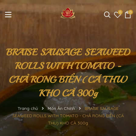
0
0
BRAISE SAUSAGE SEAWEED
ROLLS WITH TOMATO -
CHẢ RONG BIỂN (CÁ THU)
KHO CÀ 300g
Trang chủ
Món Ăn Chính
BRAISE SAUSAGE
SEAWEED ROLLS WITH TOMATO - CHẢ RONG BIỂN (CÁ
THU) KHO CÀ 300g