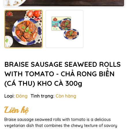
BRAISE SAUSAGE SEAWEED ROLLS
WITH TOMATO - CHẢ RONG BIỂN
(CÁ THU) KHO CÀ 300g
Loại:
Đông
Tình trạng:
Còn hàng
Liên hệ
Braise sausage seaweed rolls with tomato is a delicious
vegetarian dish that combines the chewy texture of savory