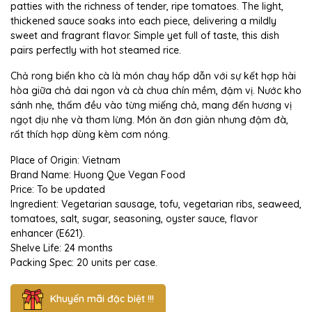
patties with the richness of tender, ripe tomatoes. The light,
thickened sauce soaks into each piece, delivering a mildly
sweet and fragrant flavor. Simple yet full of taste, this dish
pairs perfectly with hot steamed rice.
Chả rong biển kho cà là món chay hấp dẫn với sự kết hợp hài
hòa giữa chả dai ngon và cà chua chín mềm, đậm vị. Nước kho
sánh nhẹ, thấm đều vào từng miếng chả, mang đến hương vị
ngọt dịu nhẹ và thơm lừng. Món ăn đơn giản nhưng đậm đà,
rất thích hợp dùng kèm cơm nóng.
Place of Origin: Vietnam
Brand Name: Huong Que Vegan Food
Price: To be updated
Ingredient: Vegetarian sausage, tofu, vegetarian ribs, seaweed,
tomatoes, salt, sugar, seasoning, oyster sauce, flavor
enhancer (E621).
Shelve Life: 24 months
Packing Spec: 20 units per case.
Khuyến mãi đặc biệt !!!