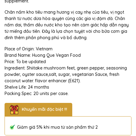
supplement.
Chân nấm kho tiêu mang hương vị cay nhẹ của tiêu, vị ngọt
thanh từ nước dừa hòa quyện cùng các gia vị đậm đà. Chân
nấm dai, thấm đều nước kho tạo nên cảm giác hấp dẫn ngay
từ miếng đầu tiên. Đây là lựa chọn tuyệt vời cho bữa cơm gia
đình thêm phần phong phú và bổ dưỡng.
Place of Origin: Vietnam
Brand Name: Huong Que Vegan Food
Price: To be updated
Ingredient: Shiitake mushroom feet, green pepper, seasoning
powder, oyster sauce,salt, sugar, vegetarian Sauce, fresh
coconut water. flavor enhancer (E621).
Shelve Life: 24 months
Packing Spec: 20 units per case.
Khuyến mãi đặc biệt !!!
Giảm giá 5% khi mua từ sản phẩm thứ 2