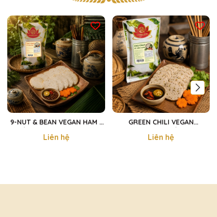
9-NUT & BEAN VEGAN HAM -
GREEN CHILI VEGAN
CHẢ LỤA CHAY 9 LOẠI HẠT
MORTADELLA - CHẢ CHAY ỚT
Liên hệ
Liên hệ
250g
XIÊM XANH 250g