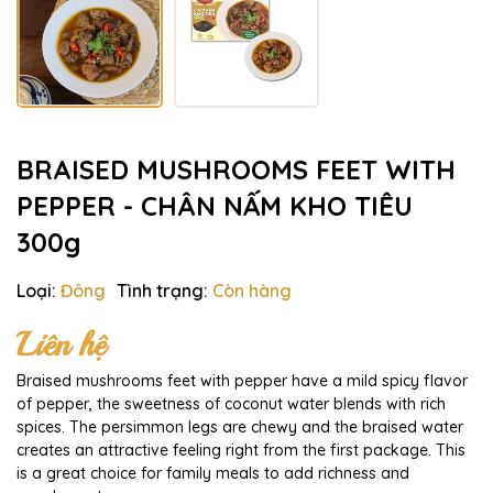
BRAISED MUSHROOMS FEET WITH
PEPPER - CHÂN NẤM KHO TIÊU
300g
Loại:
Đông
Tình trạng:
Còn hàng
Liên hệ
Braised mushrooms feet with pepper have a mild spicy flavor
of pepper, the sweetness of coconut water blends with rich
spices. The persimmon legs are chewy and the braised water
creates an attractive feeling right from the first package. This
is a great choice for family meals to add richness and