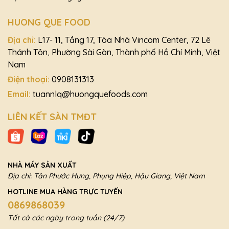
HUONG QUE FOOD
Địa chỉ:
L17- 11, Tầng 17, Tòa Nhà Vincom Center, 72 Lê
Thánh Tôn, Phường Sài Gòn, Thành phố Hồ Chí Minh, Việt
Nam
Điện thoại:
0908131313
Email:
tuannlq@huongquefoods.com
LIÊN KẾT SÀN TMĐT
NHÀ MÁY SẢN XUẤT
Địa chỉ: Tân Phước Hưng, Phụng Hiệp, Hậu Giang, Việt Nam
HOTLINE MUA HÀNG TRỰC TUYẾN
0869868039
Tất cả các ngày trong tuần (24/7)