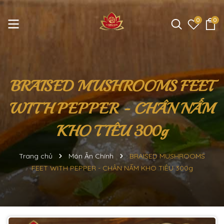
0
0
BRAISED MUSHROOMS FEET
WITH PEPPER - CHÂN NẤM
KHO TIÊU 300g
Trang chủ
Món Ăn Chính
BRAISED MUSHROOMS
FEET WITH PEPPER - CHÂN NẤM KHO TIÊU 300g