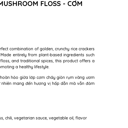
MUSHROOM FLOSS - CƠM
fect combination of golden, crunchy rice crackers
. Made entirely from plant-based ingredients such
loss, and traditional spices, this product offers a
omoting a healthy lifestyle.
 hoàn hảo giữa lớp cơm cháy giòn rụm vàng ươm
ự nhiên mang đến hương vị hấp dẫn mà vẫn đảm
, chili, vegetarian sauce, vegetable oil, flavor