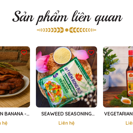
Sản phẩm liên quan
N BANANA -
SEAWEED SEASONING
VEGETARIAN
 HƯƠNG SẤY
POWDER - HẠT NÊM RONG
FROM PINEA
n hệ
Liên hệ
Liê
300g
BIỂN 450g
MẮM TRÁI 