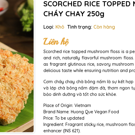
SCORCHED RICE TOPPED 
CHÁY CHAY 250g
Loại:
Khô
Tình trạng:
Còn hàng
Liên hệ
Scorched rice topped mushroom floss is a per
and rich, naturally flavorful mushroom floss
as fragrant glutinous rice, savory mushroom f
delicious taste while ensuring nutrition and pr
Cơm cháy chay chà bông nấm là sự kết hợp
và lớp chà bông nấm đậm đà, thơm ngon t
bảo dinh dưỡng và tốt cho sức khỏe.
Place of Origin: Vietnam
Brand Name: Huong Que Vegan Food
Price: To be updated
Ingredient: Fragrant sticky rice, mushroom floss
enhancer (INS 621).