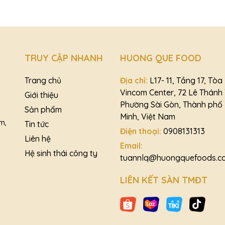
TRUY CẬP NHANH
HUONG QUE FOOD
Trang chủ
Địa chỉ:
L17- 11, Tầng 17, Tò
Vincom Center, 72 Lê Thánh
Giới thiệu
Phường Sài Gòn, Thành phố 
Sản phẩm
Minh, Việt Nam
m,
Tin tức
Điện thoại:
0908131313
Liên hệ
Email:
Hệ sinh thái công ty
tuannlq@huongquefoods.c
LIÊN KẾT SÀN TMĐT