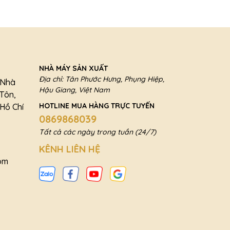
5
NHÀ MÁY SẢN XUẤT
Địa chỉ: Tân Phước Hưng, Phụng Hiệp,
a Nhà
Hậu Giang, Việt Nam
 Tôn,
HOTLINE MUA HÀNG TRỰC TUYẾN
Hồ Chí
0869868039
Tất cả các ngày trong tuần (24/7)
KÊNH LIÊN HỆ
om