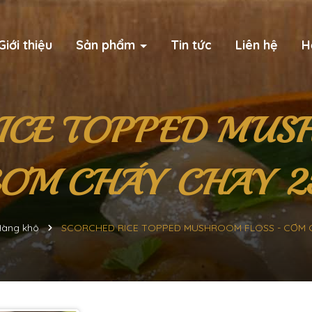
Giới thiệu
Sản phẩm
Tin tức
Liên hệ
H
ICE TOPPED MUS
CƠM CHÁY CHAY 2
àng khô
SCORCHED RICE TOPPED MUSHROOM FLOSS - CƠM C