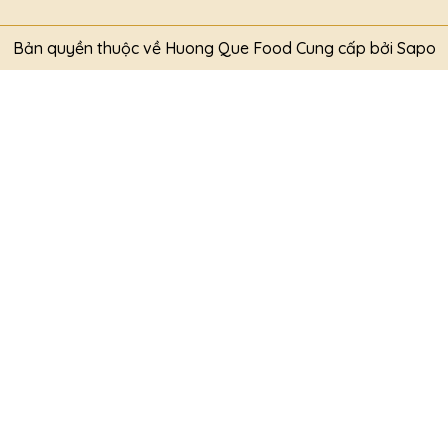
Bản quyền thuộc về Huong Que Food
Cung cấp bởi
Sapo