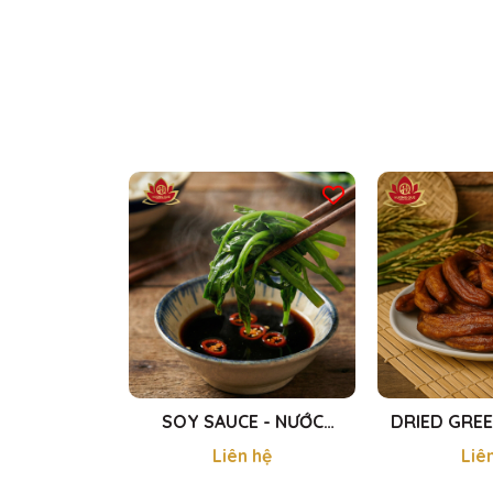
SOY SAUCE - NƯỚC
DRIED GREE
TƯƠNG ĐẬU NÀNH 500ml
CHUỐI GIÀ
Liên hệ
Liê
DẺO 