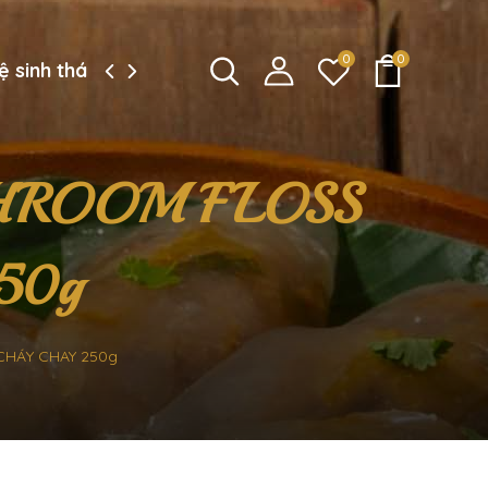
0
0
ệ sinh thái công ty
HROOM FLOSS
50g
HÁY CHAY 250g