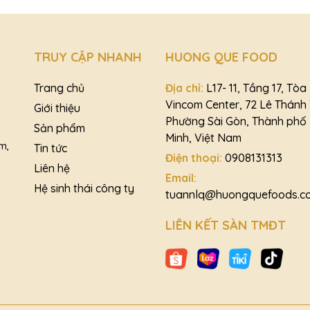
TRUY CẬP NHANH
HUONG QUE FOOD
Trang chủ
Địa chỉ:
L17- 11, Tầng 17, Tò
Vincom Center, 72 Lê Thánh
Giới thiệu
Phường Sài Gòn, Thành phố 
Sản phẩm
Minh, Việt Nam
m,
Tin tức
Điện thoại:
0908131313
Liên hệ
Email:
Hệ sinh thái công ty
tuannlq@huongquefoods.c
LIÊN KẾT SÀN TMĐT