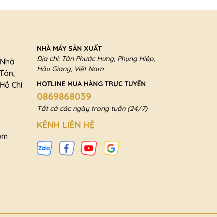
NHÀ MÁY SẢN XUẤT
Địa chỉ: Tân Phước Hưng, Phụng Hiệp,
a Nhà
Hậu Giang, Việt Nam
 Tôn,
HOTLINE MUA HÀNG TRỰC TUYẾN
Hồ Chí
0869868039
Tất cả các ngày trong tuần (24/7)
KÊNH LIÊN HỆ
om