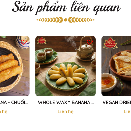
Sản phẩm liên quan
NA - CHUỐI
WHOLE WAXY BANANA -
VEGAN DRIE
 350G
CHUỐI SÁP 1400G
KHÔ CÁ ĐUỐ
n hệ
Liên hệ
Liê