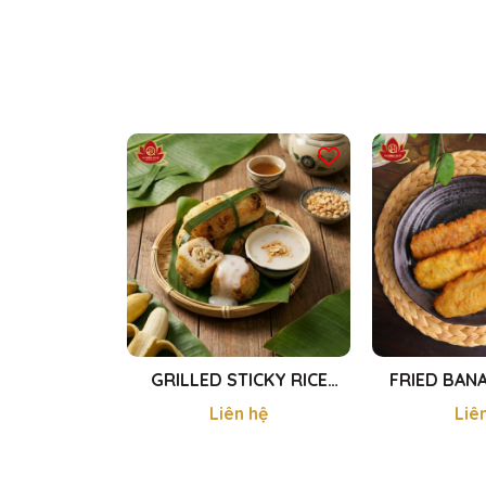
GRILLED STICKY RICE
FRIED BANA
BANANA - CHUỐI NẾP
CHIÊN
Liên hệ
Liê
NƯỚNG 440G