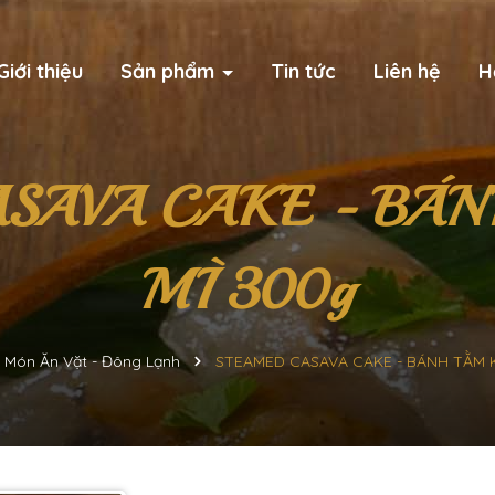
Giới thiệu
Sản phẩm
Tin tức
Liên hệ
H
SAVA CAKE - BÁN
MÌ 300g
Món Ăn Vặt - Đông Lạnh
STEAMED CASAVA CAKE - BÁNH TẰM 