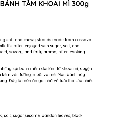
 BÁNH TẰM KHOAI MÌ 300g
ring soft and chewy strands made from cassava
k. It's often enjoyed with sugar, salt, and
sweet, savory, and fatty aroma, often evoking
 những sợi bánh mềm dai làm từ khoai mì, quyện
n kèm với đường, muối và mè. Món bánh này
ưng. Đây là món ăn gợi nhớ về tuổi thơ của nhiều
lk, salt, sugar,sesame, pandan leaves, black