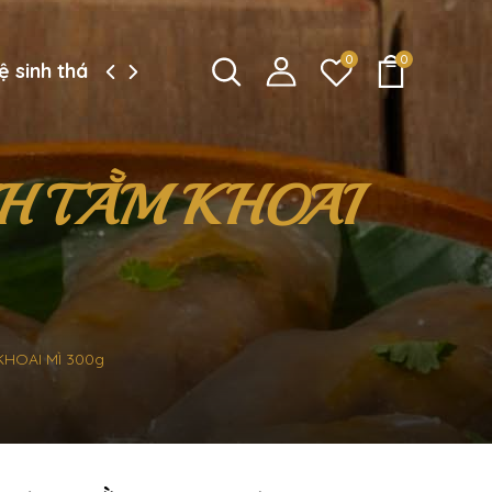
0
0
ệ sinh thái công ty
H TẰM KHOAI
KHOAI MÌ 300g