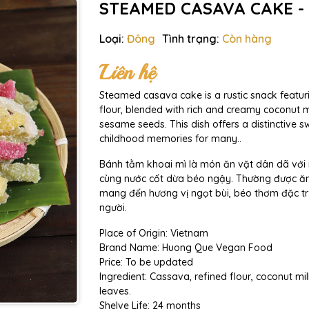
STEAMED CASAVA CAKE -
Loại:
Đông
Tình trạng:
Còn hàng
Liên hệ
Steamed casava cake is a rustic snack featu
flour, blended with rich and creamy coconut mil
sesame seeds. This dish offers a distinctive 
childhood memories for many..
Bánh tằm khoai mì là món ăn vặt dân dã với
cùng nước cốt dừa béo ngậy. Thường được ă
mang đến hương vị ngọt bùi, béo thơm đặc tr
người.
Place of Origin: Vietnam
Brand Name: Huong Que Vegan Food
Price: To be updated
Ingredient: Cassava, refined flour, coconut mi
leaves.
Shelve Life: 24 months