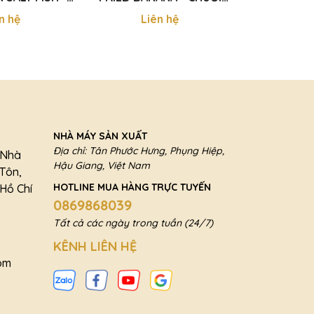
N CHAY 200g
CHIÊN MÈ 360g
BÁNH TẰM K
n hệ
Liên hệ
Li
NHÀ MÁY SẢN XUẤT
Địa chỉ: Tân Phước Hưng, Phụng Hiệp,
a Nhà
Hậu Giang, Việt Nam
 Tôn,
HOTLINE MUA HÀNG TRỰC TUYẾN
Hồ Chí
0869868039
Tất cả các ngày trong tuần (24/7)
KÊNH LIÊN HỆ
om