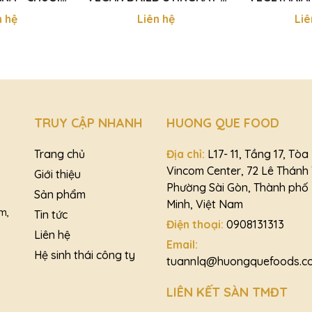
 350G
KHÔ CÁ ĐUỐI CHAY 300g
KHÔ CÁ MẶ
n hệ
Liên hệ
Liê
TRUY CẬP NHANH
HUONG QUE FOOD
Trang chủ
Địa chỉ:
L17- 11, Tầng 17, Tò
Vincom Center, 72 Lê Thánh
Giới thiệu
Phường Sài Gòn, Thành phố 
Sản phẩm
Minh, Việt Nam
m,
Tin tức
Điện thoại:
0908131313
Liên hệ
Email:
Hệ sinh thái công ty
tuannlq@huongquefoods.c
LIÊN KẾT SÀN TMĐT