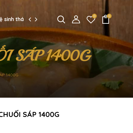
0
0
ệ sinh thái công ty
I SÁP 1400G
ÁP 1400G
CHUỐI SÁP 1400G