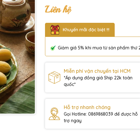
Liên hệ
Khuyến mãi đặc biệt !!!
Giảm giá 5% khi mua từ sản phẩm thứ 
Miễn phí vận chuyển tại HCM
*Áp dụng đồng giá Ship 22k toàn
quốc*
Hỗ trợ nhanh chóng
Gọi Hotline: 0869868039 để được hỗ
trợ ngay