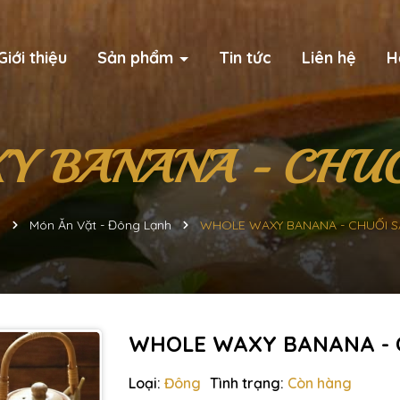
Giới thiệu
Sản phẩm
Tin tức
Liên hệ
H
 BANANA - CHUỐ
ủ
Món Ăn Vặt - Đông Lạnh
WHOLE WAXY BANANA - CHUỐI S
WHOLE WAXY BANANA - 
Loại:
Đông
Tình trạng:
Còn hàng