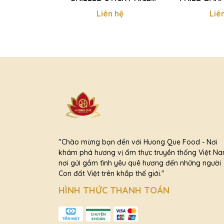
BANANA - CHUỐI NẾP
CHIÊN
Liên hệ
Liê
NƯỚNG 440G
"Chào mừng bạn đến với Huong Que Food - Nơi
khám phá hương vị ẩm thực truyền thống Việt Na
nơi gửi gắm tình yêu quê hương đến những người
Con đất Việt trên khắp thế giới."
HÌNH THỨC THANH TOÁN