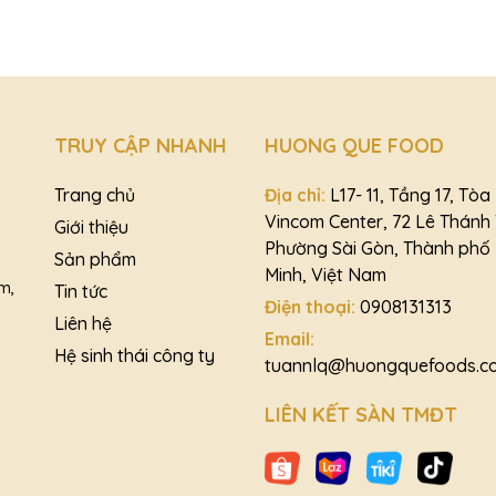
XÀO SẢ ỚT 250g
TRUY CẬP NHANH
HUONG QUE FOOD
Trang chủ
Địa chỉ:
L17- 11, Tầng 17, Tò
Vincom Center, 72 Lê Thánh
Giới thiệu
Phường Sài Gòn, Thành phố 
Sản phẩm
Minh, Việt Nam
m,
Tin tức
Điện thoại:
0908131313
Liên hệ
Email:
Hệ sinh thái công ty
tuannlq@huongquefoods.c
LIÊN KẾT SÀN TMĐT