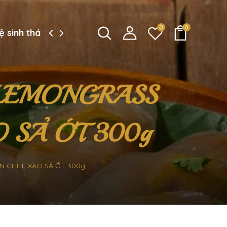
0
0
ệ sinh thái công ty
 LEMONGRASS
 SẢ ỚT 300g
ẮN CHILE XÀO SẢ ỚT 300g