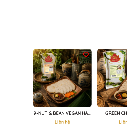
9-NUT & BEAN VEGAN HAM
GREEN CH
- CHẢ LỤA CHAY 9 LOẠI
MORTADELLA
Liên hệ
Liê
HẠT 250g
ỚT XIÊM 