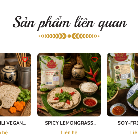
Sản phẩm liên quan
ILI VEGAN
SPICY LEMONGRASS
SOY-FR
 - CHẢ CHAY
SPIRULINA VEGAN
SAUSAGE -
n hệ
Liên hệ
Liê
XANH 250g
SAUSAGE - CHẢ TẢO XOẮN
ĐẬU NÀ