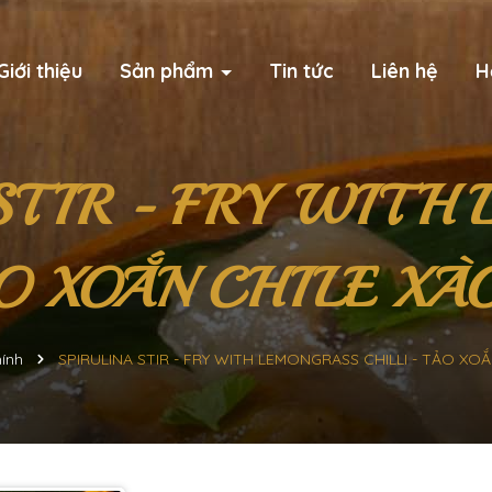
Giới thiệu
Sản phẩm
Tin tức
Liên hệ
H
STIR - FRY WITH
ẢO XOẮN CHILE XÀO
ính
SPIRULINA STIR - FRY WITH LEMONGRASS CHILLI - TẢO XO