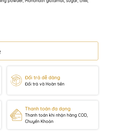
ning powder, Mononatri glutamat, sugar, chilli,
2
Đổi trả dễ dàng
Đổi trả và Hoàn tiền
Thanh toán đa dạng
Thanh toán khi nhận hàng COD,
Chuyển Khoản