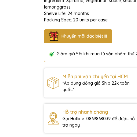
Ingredient: Spirulina, vegetarian sauce, seaso
lemonggrass.
Shelve Life: 24 months
Packing Spec: 20 units per case.
Khuyến mãi đặc biệt !!!
Giảm giá 5% khi mua từ sản phẩm thứ 
Miễn phí vận chuyển tại HCM
*Áp dụng đồng giá Ship 22k toàn
quốc*
Hỗ trợ nhanh chóng
Gọi Hotline: 0869868039 để được hỗ
trợ ngay