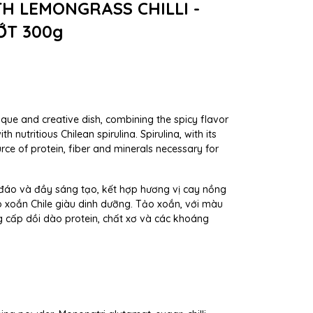
TH LEMONGRASS CHILLI -
ỚT 300g
 unique and creative dish, combining the spicy flavor
 nutritious Chilean spirulina. Spirulina, with its
urce of protein, fiber and minerals necessary for
đáo và đầy sáng tạo, kết hợp hương vị cay nồng
o xoắn Chile giàu dinh dưỡng. Tảo xoắn, với màu
 cấp dồi dào protein, chất xơ và các khoáng