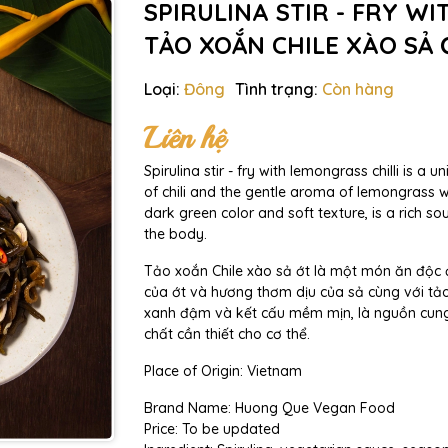
SPIRULINA STIR - FRY WI
TẢO XOẮN CHILE XÀO SẢ 
Loại:
Đông
Tình trạng:
Còn hàng
Liên hệ
Spirulina stir - fry with lemongrass chilli is a
of chili and the gentle aroma of lemongrass with
dark green color and soft texture, is a rich so
the body.
Tảo xoắn Chile xào sả ớt là một món ăn độc 
của ớt và hương thơm dịu của sả cùng với tả
xanh đậm và kết cấu mềm mịn, là nguồn cung
chất cần thiết cho cơ thể.
Place of Origin: Vietnam
Brand Name: Huong Que Vegan Food
Price: To be updated