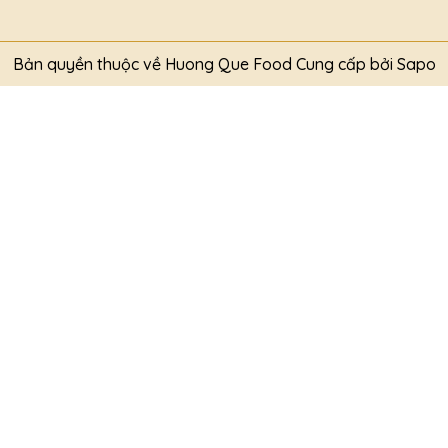
Bản quyền thuộc về Huong Que Food
Cung cấp bởi
Sapo