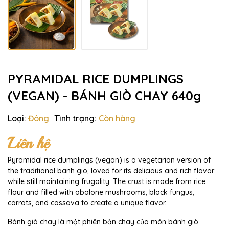
PYRAMIDAL RICE DUMPLINGS
(VEGAN) - BÁNH GIÒ CHAY 640g
Loại:
Đông
Tình trạng:
Còn hàng
Liên hệ
Pyramidal rice dumplings (vegan) is a vegetarian version of
the traditional banh gio, loved for its delicious and rich flavor
while still maintaining frugality. The crust is made from rice
flour and filled with abalone mushrooms, black fungus,
carrots, and cassava to create a unique flavor.
Bánh giò chay là một phiên bản chay của món bánh giò