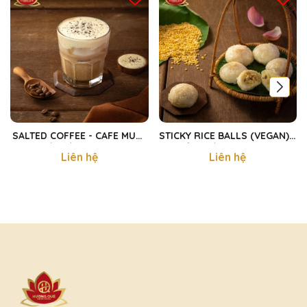
SALTED COFFEE - CAFE MUỐI
STICKY RICE BALLS (VEGAN) -
SÀI GÒN 300ml
XÔI KHÚC CHAY 480g
Liên hệ
Liên hệ