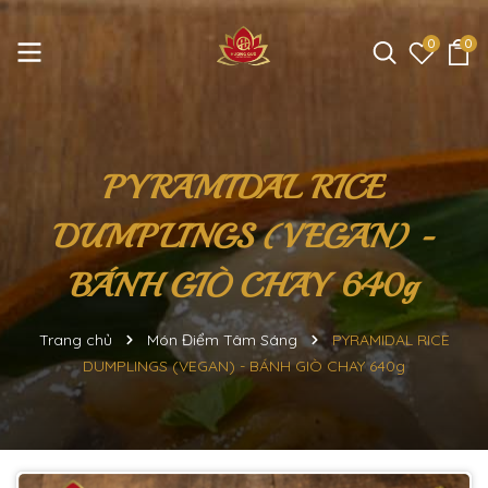
0
0
PYRAMIDAL RICE
DUMPLINGS (VEGAN) -
BÁNH GIÒ CHAY 640g
Trang chủ
Món Điểm Tâm Sáng
PYRAMIDAL RICE
DUMPLINGS (VEGAN) - BÁNH GIÒ CHAY 640g