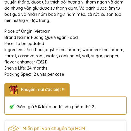
truyền thống, được yêu thích bởi hương vị thơm ngon và đậm
đà nhưng vẫn giữ được sự thanh đạm. Vỏ bánh được làm từ
bột gạo và nhân nấm bào ngư, nấm mèo, cà rốt, củ sắn tạo
nên hương vị đặc trưng.
Place of Origin: Vietnam
Brand Name: Huong Que Vegan Food
Price: To be updated
Ingredient: Rice flour, oyster mushroom, wood ear mushroom,
carrot, cassava root, water, cooking oil, salt, sugar, pepper,
flavor enhancer (E621).
Shelve Life: 24 months
Packing Spec: 12 units per case
Khuyến mãi đặc biệt !!!
Giảm giá 5% khi mua từ sản phẩm thứ 2
Miễn phí vận chuyển tại HCM