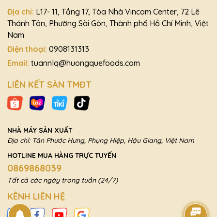
Địa chỉ:
L17- 11, Tầng 17, Tòa Nhà Vincom Center, 72 Lê
Thánh Tôn, Phường Sài Gòn, Thành phố Hồ Chí Minh, Việt
Nam
Điện thoại:
0908131313
Email:
tuannlq@huongquefoods.com
LIÊN KẾT SÀN TMĐT
NHÀ MÁY SẢN XUẤT
Địa chỉ: Tân Phước Hưng, Phụng Hiệp, Hậu Giang, Việt Nam
HOTLINE MUA HÀNG TRỰC TUYẾN
0869868039
Tất cả các ngày trong tuần (24/7)
KÊNH LIÊN HỆ