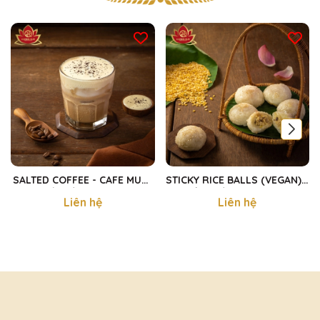
SALTED COFFEE - CAFE MUỐI
STICKY RICE BALLS (VEGAN) -
SÀI GÒN 300ml
XÔI KHÚC CHAY 480g
Liên hệ
Liên hệ