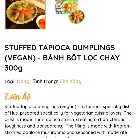
STUFFED TAPIOCA DUMPLINGS
(VEGAN) - BÁNH BỘT LỌC CHAY
300g
Loại:
Đông
Tình trạng:
Còn hàng
Liên hệ
Stuffed tapioca dumplings (vegan) is a famous specialty dish
of Hue, prepared specifically for vegetarian cuisine lovers. The
crust is made from tapioca starch, creating a characteristic
toughness and transparency. The filling is made with fragrant
stir-fried abalone mushrooms and seasoned with moderate