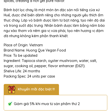
spices, creating a rich yet pure flavor.
Bánh bột lọc chay là một món ăn đặc sản nổi tiếng của xứ
Huế, được chế biến dành riêng cho những người yêu thích ẩm
thực chay. Lớp vỏ bánh được làm từ bột năng, tạo nên độ dai
và trong suốt đặc trưng. Nhân bánh được làm bằng nấm bào
ngư xào thơm và nêm gia vị vừa phải, tạo nên hương vị đậm
đà nhưng không kém phần thanh khiết.
Place of Origin: Vietnam
Brand Name: Huong Que Vegan Food
Price: To be updated
Ingredient: Tapioca starch, oyster mushroom, water, salt,
sugar, cooking oil, pepper, flavor enhancer (E621).
Shelve Life: 24 months
Packing Spec: 24 units per case
Khuyến mãi đặc biệt !!!
Giảm giá 5% khi mua từ sản phẩm thứ 2