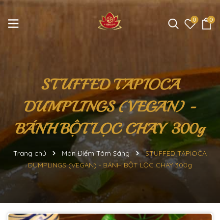
0
0
STUFFED TAPIOCA
DUMPLINGS (VEGAN) -
BÁNH BỘT LỌC CHAY 300g
Trang chủ
Món Điểm Tâm Sáng
STUFFED TAPIOCA
DUMPLINGS (VEGAN) - BÁNH BỘT LỌC CHAY 300g