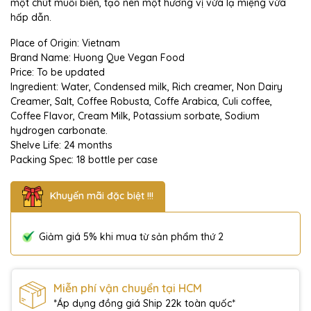
một chút muối biển, tạo nên một hương vị vừa lạ miệng vừa
hấp dẫn.
Place of Origin: Vietnam
Brand Name: Huong Que Vegan Food
Price: To be updated
Ingredient: Water, Condensed milk, Rich creamer, Non Dairy
Creamer, Salt, Coffee Robusta, Coffe Arabica, Culi coffee,
Coffee Flavor, Cream Milk, Potassium sorbate, Sodium
hydrogen carbonate.
Shelve Life: 24 months
Packing Spec: 18 bottle per case
Khuyến mãi đặc biệt !!!
Giảm giá 5% khi mua từ sản phẩm thứ 2
Miễn phí vận chuyển tại HCM
*Áp dụng đồng giá Ship 22k toàn quốc*