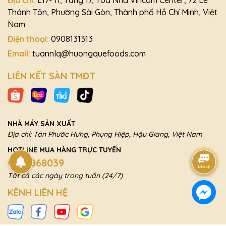
Thánh Tôn, Phường Sài Gòn, Thành phố Hồ Chí Minh, Việt
Nam
Điện thoại:
0908131313
Email:
tuannlq@huongquefoods.com
LIÊN KẾT SÀN TMĐT
NHÀ MÁY SẢN XUẤT
Địa chỉ: Tân Phước Hưng, Phụng Hiệp, Hậu Giang, Việt Nam
HOTLINE MUA HÀNG TRỰC TUYẾN
0869868039
Tất cả các ngày trong tuần (24/7)
KÊNH LIÊN HỆ