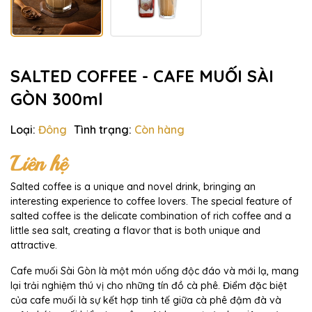
SALTED COFFEE - CAFE MUỐI SÀI
GÒN 300ml
Loại:
Đông
Tình trạng:
Còn hàng
Liên hệ
Salted coffee is a unique and novel drink, bringing an
interesting experience to coffee lovers. The special feature of
salted coffee is the delicate combination of rich coffee and a
little sea salt, creating a flavor that is both unique and
attractive.
Cafe muối Sài Gòn là một món uống độc đáo và mới lạ, mang
lại trải nghiệm thú vị cho những tín đồ cà phê. Điểm đặc biệt
của cafe muối là sự kết hợp tinh tế giữa cà phê đậm đà và