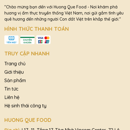
"Chào mừng bạn đến với Huong Que Food - Nơi khám phá
hương vị ẩm thực truyền thống Việt Nam, nơi gửi gắm tình yêu
quê hương đến những người Con đất Việt trên khắp thế giới."
HÌNH THỨC THANH TOÁN
TRUY CẬP NHANH
Trang chủ
Giới thiệu
Sản phẩm
Tin tức
Liên hệ
Hệ sinh thái công ty
HUONG QUE FOOD
Địa chỉ:
L17- 11, Tầng 17, Tòa Nhà Vincom Center, 72 Lê