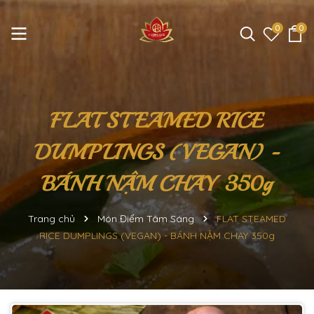
0
0
FLAT STEAMED RICE
DUMPLINGS (VEGAN) -
BÁNH NẬM CHAY 350g
Trang chủ
Món Điểm Tâm Sáng
FLAT STEAMED
RICE DUMPLINGS (VEGAN) - BÁNH NẬM CHAY 350g