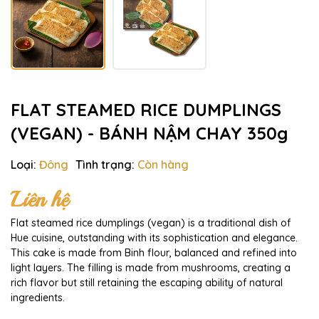
FLAT STEAMED RICE DUMPLINGS
(VEGAN) - BÁNH NẬM CHAY 350g
Loại:
Đông
Tình trạng:
Còn hàng
Liên hệ
Flat steamed rice dumplings (vegan) is a traditional dish of
Hue cuisine, outstanding with its sophistication and elegance.
This cake is made from Binh flour, balanced and refined into
light layers. The filling is made from mushrooms, creating a
rich flavor but still retaining the escaping ability of natural
ingredients.