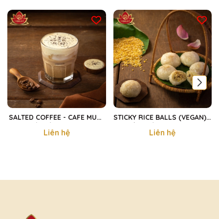
SALTED COFFEE - CAFE MUỐI
STICKY RICE BALLS (VEGAN) -
SÀI GÒN 300ml
XÔI KHÚC CHAY 480g
Liên hệ
Liên hệ