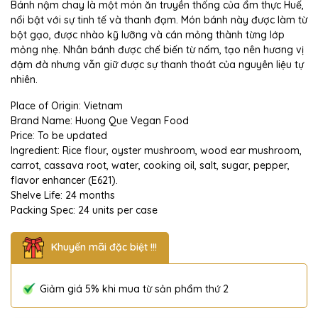
Bánh nậm chay là một món ăn truyền thống của ẩm thực Huế,
nổi bật với sự tinh tế và thanh đạm. Món bánh này được làm từ
bột gạo, được nhào kỹ lưỡng và cán mỏng thành từng lớp
mỏng nhẹ. Nhân bánh được chế biến từ nấm, tạo nên hương vị
đậm đà nhưng vẫn giữ được sự thanh thoát của nguyên liệu tự
nhiên.
Place of Origin: Vietnam
Brand Name: Huong Que Vegan Food
Price: To be updated
Ingredient: Rice flour, oyster mushroom, wood ear mushroom,
carrot, cassava root, water, cooking oil, salt, sugar, pepper,
flavor enhancer (E621).
Shelve Life: 24 months
Packing Spec: 24 units per case
Khuyến mãi đặc biệt !!!
Giảm giá 5% khi mua từ sản phẩm thứ 2