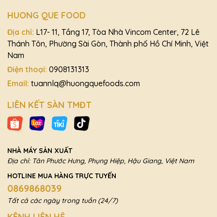
HUONG QUE FOOD
Địa chỉ:
L17- 11, Tầng 17, Tòa Nhà Vincom Center, 72 Lê
Thánh Tôn, Phường Sài Gòn, Thành phố Hồ Chí Minh, Việt
Nam
Điện thoại:
0908131313
Email:
tuannlq@huongquefoods.com
LIÊN KẾT SÀN TMĐT
NHÀ MÁY SẢN XUẤT
Địa chỉ: Tân Phước Hưng, Phụng Hiệp, Hậu Giang, Việt Nam
HOTLINE MUA HÀNG TRỰC TUYẾN
0869868039
Tất cả các ngày trong tuần (24/7)
KÊNH LIÊN HỆ